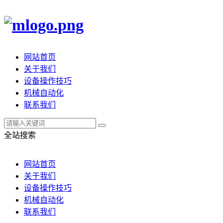
网站首页
关于我们
设备操作技巧
机械自动化
联系我们
全站搜索
网站首页
关于我们
设备操作技巧
机械自动化
联系我们