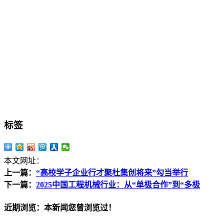
标签
本文网址：
上一篇：
“高校学子企业行才聚杜集创将来”勾当举行
下一篇：
2025中国工程机械行业：从“单极合作”到“多极
近期浏览：本新闻您曾浏览过！