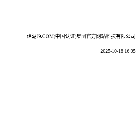
建湖J9.COM(中国认证)集团官方网站科技有限公司
2025-10-18 16:05