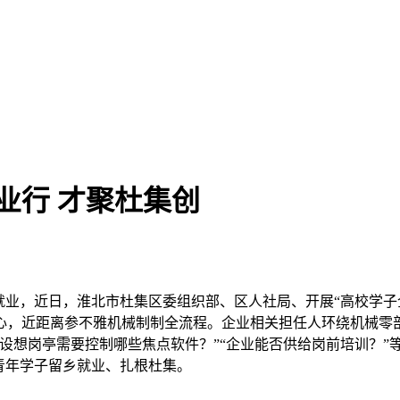
业行 才聚杜集创
业，近日，淮北市杜集区委组织部、区人社局、开展“高校学子企
心，近距离参不雅机械制制全流程。企业相关担任人环绕机械零
设想岗亭需要控制哪些焦点软件？”“企业能否供给岗前培训？”
青年学子留乡就业、扎根杜集。