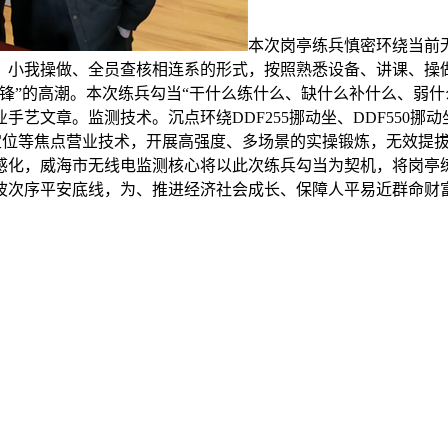
本次岗亭练兵慎密环绕当前
、小我操做、全员查核相连系的形式，按照熟悉设备、讲课、操
锋”的高潮。本次练兵勾当“干什么练什么、缺什么补什么、弱什
艺文章。监测技术。沉点环绕DDF255挪动坐、DDF550挪动
查定位等焦点营业技术，开展高强度、多场景的实操锻炼，无效提
感化，威海市无线电监测核心将以此次练兵勾当为契机，将岗亭
波次序平安底线，为、推进经济社会成长、保障人平易近群命财富