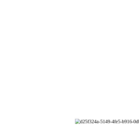
团官方网站机械有限公司
All rights reserved.