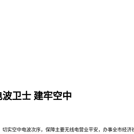
波卫士 建牢空中
切实空中电波次序，保障主要无线电营业平安，办事全市经济社