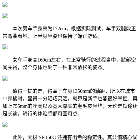
本次男车手身高为172cm，根据实际测试，车手双腿能正
常弯曲着地，上半身坐姿也保持了端正舒适。
女车手身高160cm左右，在正常骑行的过程当中，腿部空
间充裕，整个身体也处于一种非常放松的姿态。
值得一提的是，得益于车身1350mm的轴距，所以在城市
中穿梭时，显得十分轻巧灵活，就算是新手也能很好掌控。再
加上755mm的座高以及宽大厚实的翻毛皮坐垫，无论是短途还
是长途，骑行的体验感都可圈可点。
此外，无极 SR150C 还拥有出色的稳定性。其凭借精心优