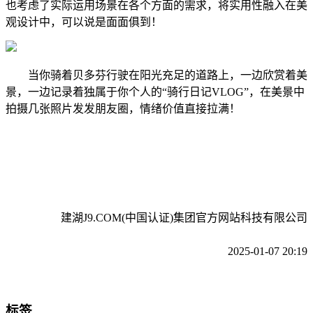
也考虑了实际运用场景在各个方面的需求，将实用性融入在美
观设计中，可以说是面面俱到！
当你骑着贝多芬行驶在阳光充足的道路上，一边欣赏着美
景，一边记录着独属于你个人的“骑行日记VLOG”，在美景中
拍摄几张照片发发朋友圈，情绪价值直接拉满！
建湖J9.COM(中国认证)集团官方网站科技有限公司
2025-01-07 20:19
标签