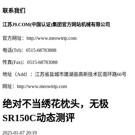
联系我们
江苏J9.COM(中国认证)集团官方网站机械有限公司
官方网址：http://www.meowtrip.com
电话(Tel)：0515-68783888
传真(Fax)：0515-68783088
地址（Add）：江苏省盐城市建湖县高新技术区南环路66号
网址：http://www.meowtrip.com
绝对不当绣花枕头，无极
SR150C动态测评
2025-01-07 20:19