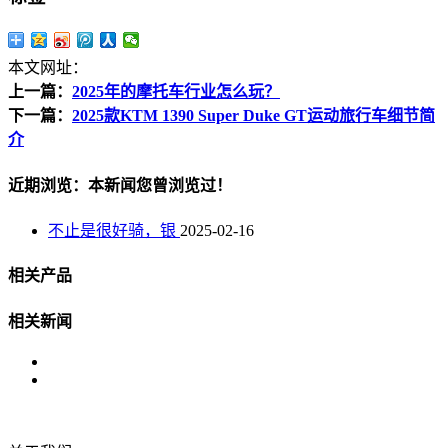
本文网址：
上一篇：
2025年的摩托车行业怎么玩？
下一篇：
2025款KTM 1390 Super Duke GT运动旅行车细节简
介
近期浏览：本新闻您曾浏览过！
不止是很好骑，银
2025-02-16
相关产品
相关新闻