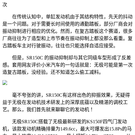
次
在传统认知中，单缸发动机由于其结构特性，先天的抖动
是一个问题。对于需要长时间使用的通勤踏板，部分厂商会对
振动抑制进行相应的优化。然而，在复古踏板这个赛道，很多
厂商往往为了造型和上市节奏在振动抑制上都没那么看重。复
古踏板车主对行驶振动，往往也只能选择自适应接受。
但是，SR150C 的振动抑制却与其它同级车型形成了反差
感。套用网友评价小米汽车的一句话就是：无极可能是第一次
造复古踏板，没经验。还不知道怎么偷工减料。
毫不夸张的讲，SR150C有这样出色的抑振效果，无疑得
益于无极在发动机技术研发上的深厚底蕴以及精湛的调校工
艺。那么，我们首先就来聊聊它的发动机 ！
无极SR150C搭载了无极最新研发的KS150F四气门发动
机，该款发动机精确排量为149.6cc，最大可爆发出15.8Ps的马