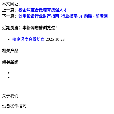
本文网址：
上一篇：
校企深度合做培育技强人才
下一篇：
公用设备行业财产指南_行业指南(3)_前瞻 - 前瞻网
近期浏览：本新闻您曾浏览过！
校企深度合做培育
2025-10-23
相关产品
相关新闻
关于我们
设备操作技巧