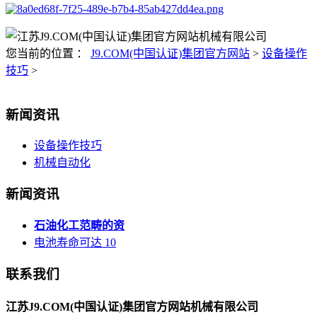
您当前的位置 ：
J9.COM(中国认证)集团官方网站
>
设备操作
技巧
>
新闻资讯
设备操作技巧
机械自动化
新闻资讯
石油化工范畴的资
电池寿命可达 10
联系我们
江苏J9.COM(中国认证)集团官方网站机械有限公司