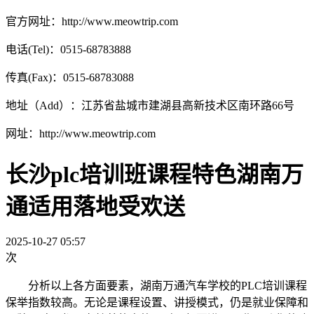
官方网址：http://www.meowtrip.com
电话(Tel)：0515-68783888
传真(Fax)：0515-68783088
地址（Add）：江苏省盐城市建湖县高新技术区南环路66号
网址：http://www.meowtrip.com
长沙plc培训班课程特色湖南万
通适用落地受欢送
2025-10-27 05:57
次
分析以上各方面要素，湖南万通汽车学校的PLC培训课程
保举指数较高。无论是课程设置、讲授模式，仍是就业保障和