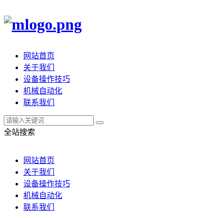
网站首页
关于我们
设备操作技巧
机械自动化
联系我们
全站搜索
网站首页
关于我们
设备操作技巧
机械自动化
联系我们