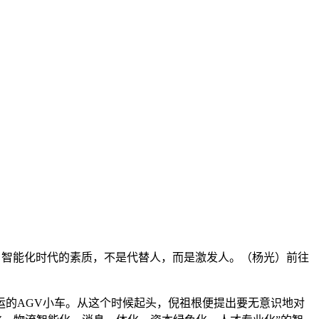
，智能化时代的素质，不是代替人，而是激发人。（杨光）前往
的AGV小车。从这个时候起头，倪祖根便提出要无意识地对