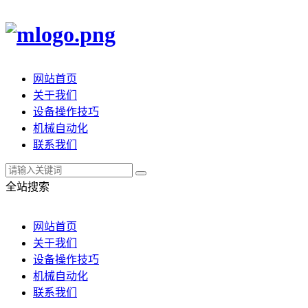
网站首页
关于我们
设备操作技巧
机械自动化
联系我们
全站搜索
网站首页
关于我们
设备操作技巧
机械自动化
联系我们