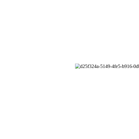
团官方网站机械有限公司
All rights reserved.