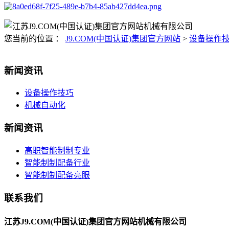
您当前的位置 ：
J9.COM(中国认证)集团官方网站
>
设备操作
新闻资讯
设备操作技巧
机械自动化
新闻资讯
高职智能制制专业
智能制制配备行业
智能制制配备亮眼
联系我们
江苏J9.COM(中国认证)集团官方网站机械有限公司