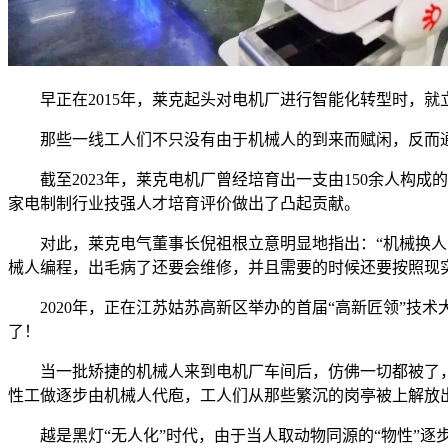
早正在2015年，莱克起头对电机厂进行智能化转型时，就
那些一线工人们不只没有由于机械人的到来而赋闲，反而通
截至2023年，莱克电机厂曾经培育出一支由150余人构成
家电制制行业技强人才培育评价做出了凸起贡献。
对此，莱克电气董事长倪祖根立意明显地指出：“机械换人，
械人编程，出毛病了还要会维修，并且需要的时候还要按照现
2020年，正在江苏姑苏高新区举办的首届“高新匠领”技术
了！
当一批矫捷的机械人来到电机厂车间后，仿佛一切都被了，它
性工做逐步由机械人代庖，工人们从那些繁沉的岗亭被上解放
越是黑灯“无人化”时代，由于当人取动物同源的“物性”逐步