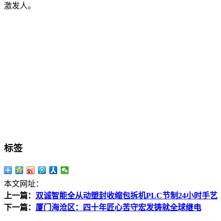
激发人。
标签
本文网址：
上一篇：
双诚智能全从动塑封收缩包拆机PLC节制24小时手艺
下一篇：
厦门海沧区：四十年匠心苦守宏发铸就全球继电