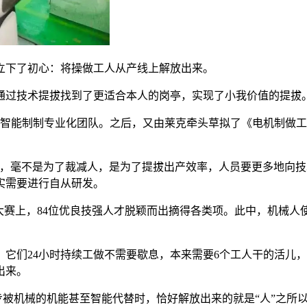
立下了初心：将操做工人从产线上解放出来。
过技术提拔找到了更适合本人的岗亭，实现了小我价值的提拔
的智能制制专业化团队。之后，又由莱克牵头草拟了《电机制做
毫不是为了裁减人，是为了提拔出产效率，人员要更多地向技
实需要进行自从研发。
大赛上，84位优良技强人才脱颖而出摘得各类项。此中，机械人
们24小时持续工做不需要歇息，本来需要6个工人干的活儿，
出来。
被机械的机能甚至智能代替时，恰好解放出来的就是“人”之所以