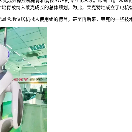
变成会操控机械臂和调控AGV的专业化人才。跟着“出产从动
人才培育被纳入莱克成长的总体规划。为此，莱克特地成立了电机
悬念地位居机械人使用组的榜首。甚至再后来，莱克的一些技