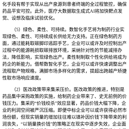
化手段有帮于实现从出产泉源到患者终端的全过程管控，确保
药品平安可控。此外，医疗大数据取生成式AI将加快靶点发
觉、设想及临床试验优化。
（5）绿色、柔性、可持续。数智化手艺将为制药行业实
现绿色、柔性、可持续成长供给无力支持。正在绿色制药方
面，通过能耗取碳脚印逃踪手艺，企业可以或许及时控制出产
过程中的能源耗损取碳排放环境，采纳针对性的节能减排办
法，降低影响，实现绿色出产。柔性制制取个性化供给将成为
药企的新能力。借帮数智化手艺，企业可以或许快速调整出产
流程取产物规格，满脚市场多样化的需求，提超出跨越产矫捷
性取市场响应速度。
（2）医改政策带来集采压价。医改政策的推进，特别是
药品集中采购政策的实施，给制药企业带来了、史无前例的价
钱压力。集采的“价钱绞杀”效应显著，药品价钱大幅下降，企
业的利润空间被严沉压缩。即便中标企业可以或许获得必然市
场份额，但现实销量的增加往往难以填补因价钱下降带来的利
润丧失，“以销量换价钱”的策略正在现实中逐步失效，企业面