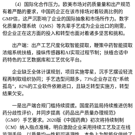
（4）国际化合作压力。欧美市场对药质量量和出产规范
有着严酷的要求，中国药企正在该市排场对着较高比例的
GMP信，这严沉影响了企业的国际抽象和市场所作力。数字
化质量办理系统（QMS）等先辈手艺成为企业出口的刚需，
但企业正在这方面的投入和转型也面对着诸多坚苦和挑和。
出产端：出产工艺尺度化取智能提取，鞭策中药智能提取
浓缩系统扶植，操纵传感器和AI实现过程节制；扶植合适中
药特色的工艺数据库和工艺优化平台。
企业缺乏全体计谋规划，项目实施零星，沉手艺摆设轻流
程再制取组织协同；手艺选型问题多，73%企业存正在“系统
孤岛”，82%的工业软件依赖进口，且缺乏转型实施方，转型
结果欠安。
一是出产端合规门槛持续提拔。国度药监局持续推进仿制
药分歧性评价，并同步提高《药品出产质量办理规范》
（GMP）手艺要求。2020版《中国药典》初次将持续制制
（CM）纳入指点准绳，明白激励企业采用持续工艺及正在线
监测手段，以质量均一性和可逃溯性，本色上为智能化供给了