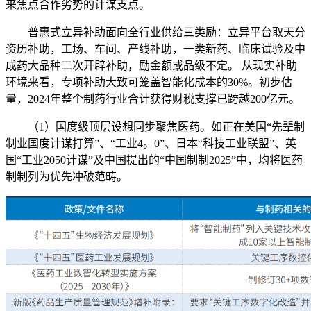
来焦点合作劣势的计谋支点。
普惠式立异补助面向全行业供给三类励：立异平台取天分
资历补助，工场、车间、产线补助，一类新药、临床试验及中
成药大品种二次开辟补助，励金额或品级不定。 从现实补助
环境来看，专项补助大致可笼盖智能化成本的30%。初步估
量，2024年整个制药行业合计获得财税支撑已跨越200亿元。
（1）国度级顶层设想同步聚焦医药。如正在美国“先辈制
制业国度计谋打算”、“工业4。0”、日本“科技工业联盟”、英
国“工业2050计谋”及中国提出的“中国制制2025”中，均将医药
制制列为优先冲破范畴。