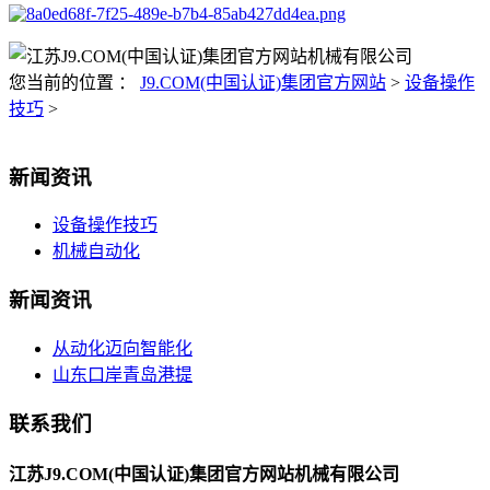
您当前的位置 ：
J9.COM(中国认证)集团官方网站
>
设备操作
技巧
>
新闻资讯
设备操作技巧
机械自动化
新闻资讯
从动化迈向智能化
山东口岸青岛港提
联系我们
江苏J9.COM(中国认证)集团官方网站机械有限公司