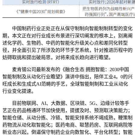
中国制药行业正处正在从保守制制向智能制制转型的变化
期，本文正在对行业成长布景进行深切阐发的根本上，别离阐
述化学药、生物药、中药的智能化升级关心点和差同化转型
径，并全面引见了所涉及的环节手艺系统，针对推进历程中的
妨碍取挑和提出破局思，对将来成长趋向进行瞻望。
麦肯锡公司最新发布的《融合生态 拥抱智能：2030中国
智能制制及从动化行业瞻望》演讲中指出，陪伴工业4。0的兴
旺成长和生成式AI范畴的手艺，全球智能制制和工业从动化
行业变化提速。
目前物联网、AI、大数据、区块链、5G、边缘计较等手
艺正在药品畅通环节加快使用，提拔及时、预测取决策能力；
智能仓储、从动分拣、冷链、智能安排系统不竭成熟，鞭策制
药物流从动化取智能化；医药电商、聪慧药房、互联网病院等
新业态兴起，倒逼保守制药企业向数智化、平台化转型；智能