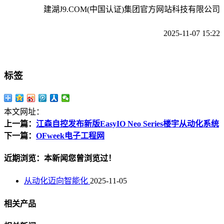
建湖J9.COM(中国认证)集团官方网站科技有限公司
2025-11-07 15:22
标签
本文网址：
上一篇：
江森自控发布新版EasyIO Neo Series楼宇从动化系统
下一篇：
OFweek电子工程网
近期浏览：本新闻您曾浏览过！
从动化迈向智能化
2025-11-05
相关产品