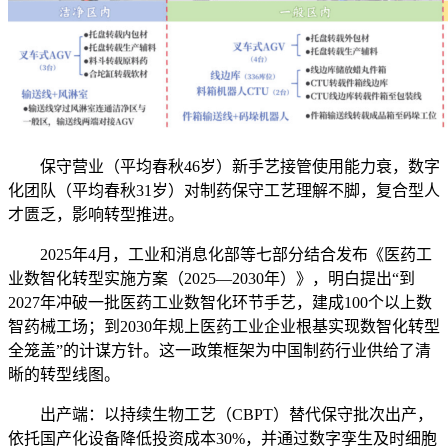
保守营业（平均春秋46岁）新手艺接管使用能力衰，数字
化团队（平均春秋31岁）对制药保守工艺理解不脚，复合型人
才匮乏，影响转型推进。
2025年4月，工业和消息化部等七部分结合发布《医药工
业数智化转型实施方案（2025—2030年）》，明白提出“到
2027年冲破一批医药工业数智化环节手艺，建成100个以上数
智药械工场；到2030年规上医药工业企业根基实现数智化转型
全笼盖”的计谋方针。这一政策框架为中国制药行业供给了清
晰的转型线图。
出产端：以持续生物工艺（CBPT）替代保守批次出产，
依托国产化设备降低投资成本30%，并通过数字孪生及时细胞