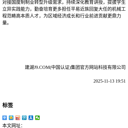
对接国度制制业转型升级需求，持续深化教育讲授，提拔学生
立异实践能力，勤奋培育更多担任平易近族回复大任的机械工
程范畴高本质人才，为区域经济成长和行业前进贡献更鼎力
量。
建湖J9.COM(中国认证)集团官方网站科技有限公司
2025-11-13 19:51
标签
本文网址：