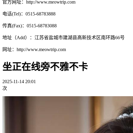
官方网址：http://www.meowtrip.com
电话(Tel)：0515-68783888
传真(Fax)：0515-68783088
地址（Add）：江苏省盐城市建湖县高新技术区南环路66号
网址：http://www.meowtrip.com
坐正在线旁不雅不卡
2025-11-14 20:01
次