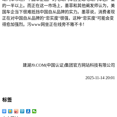
的一半以上。而正在这一市场上，墨菲和其他阐发师认为，美
国车企当下很难抵挡中国自从品牌的实力。墨菲说，消费者现
正在对中国自从品牌的“忠实度”很强，这种“忠实度”可能会变
得愈加强烈。污www网坐正在线旁不雅不卡！
建湖J9.COM(中国认证)集团官方网站科技有限公司
2025-11-14 20:01
标签