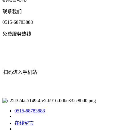
联系我们
0515-68783888
免费服务热线
扫码进入手机站
网站地图
|
|
XML
|
© 2022 Copyright
江苏J9.COM(中国认证)集团
官方网站机械有限公司
All rights reserved.
0515-68783888
在线留言