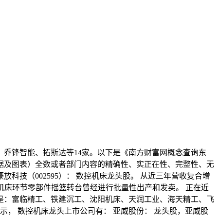
乔锋智能、拓斯达等14家。以下是《南方财富网概念查询东
据及图表）全数或者部门内容的精确性、实正在性、完整性、无
技（002595）： 数控机床龙头股。 从近三年营收复合增
前公司机床环节零部件摇篮转台曾经进行批量性出产和发卖。 正在近
是：富临精工、铁建沉工、沈阳机床、天润工业、海天精工、飞
据显示， 数控机床龙头上市公司有： 亚威股份： 龙头股，亚威股