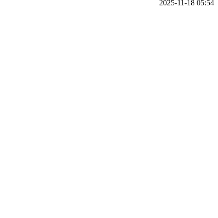
2025-11-18 05:54