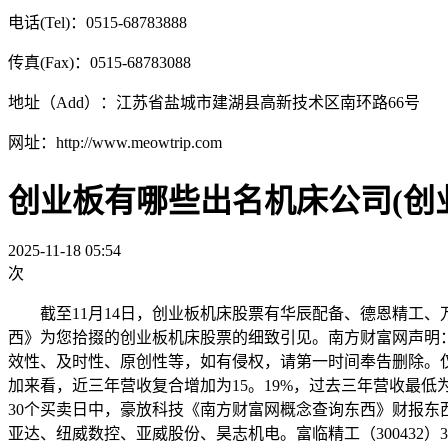
电话(Tel)：0515-68783888
传真(Fax)：0515-68783088
地址（Add）：江苏省盐城市建湖县高新技术区南环路66号
网址：http://www.meowtrip.com
创业板有哪些出名机床公司(创
2025-11-18 05:54
次
截至11月14日，创业板机床股票有华辰配备、德恩精工、
西》为您拾掇的创业板机床股票的细致引见。南方财富网声明
效性、及时性、原创性等，如有侵权，请第一时间奉告删除。仅供
加来看，近三年营收复合增加为15。19%，过去三年营收最低为2
30个买卖日中，豪放科技《南方财富网概念查询东西》财报
亚达、纽威数控、亚威股份、昊志机电。富临精工（300432）3