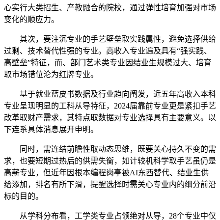
心实行大类招生、产教融合的院校，通过弹性培育加强对市场
变化的顺应力。
其次，要注沉专业的手艺壁垒取实践属性，避免选择供给
过剩、技术替代性强的专业。高收入专业遍及具有“强实践、
高壁垒”特征，而、部门艺术类专业因结业生规模过大、培育
取市场错位沦为红牌专业。
基于就业蓝皮书数据及行业趋向阐发，近五年高收入本科
专业呈现明显的工科从导特征，2024届靠前专业更是紧扣手艺
改革取财产需求，其特点取数据对专业选择具有主要意义。以
下连系具体消息展开申明。
同时，需连结前瞻性取动态思维，既要关心持久不变的需
求，也要短期过热后的供需失衡，如计较机科学取手艺虽仍是
高薪专业，但近年因根本编程岗亭被AI东西替代、结业生供
给添加，排名有所下滑，提醒选择时需关心专业内的细分前沿
标的目的。
从学科分布看，工学类专业占领绝对从导，28个专业中仅