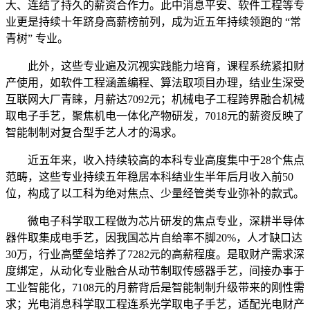
大、连结了持久的薪资合作力。此中消息平安、软件工程等专
业更是持续十年跻身高薪榜前列，成为近五年持续领跑的 “常
青树” 专业。
此外，这些专业遍及沉视实践能力培育，课程系统紧扣财
产使用，如软件工程涵盖编程、算法取项目办理，结业生深受
互联网大厂青睐，月薪达7092元；机械电子工程跨界融合机械
取电子手艺，聚焦机电一体化产物研发，7018元的薪资反映了
智能制制对复合型手艺人才的渴求。
近五年来，收入持续较高的本科专业高度集中于28个焦点
范畴，这些专业持续五年稳居本科结业生半年后月收入前50
位，构成了以工科为绝对焦点、少量经管类专业弥补的款式。
微电子科学取工程做为芯片研发的焦点专业，深耕半导体
器件取集成电手艺，因我国芯片自给率不脚20%，人才缺口达
30万，行业高壁垒培养了7282元的高薪程度。是取财产需求深
度绑定，从动化专业融合从动节制取传感器手艺，间接办事于
工业智能化，7108元的月薪背后是智能制制升级带来的刚性需
求；光电消息科学取工程连系光学取电子手艺，适配光电财产