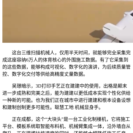
这台三维扫描机械人，仅用半天时间，就能够完全采集完
成这座容纳6万人的体育核心的外围施工数据。有了它采集到
的这些数据，能够构成可视化、数字化的演讲，为后续质量管
控、数字化交付等供给高精度丈量数据。
吴璟暗示，3D打印手艺正在建建中的使用，出格是颠末
进一步成熟和完美之后，能为建建以更低成本实现个性化供给
一种新的可能。也为我们正在城市中进行建建和根本设备设想
和建制创制更多可能性。聪慧工地 机械显身手。
正在成都，这个“大块头”是一台工业化制楼机，它将施工
平台、模板系统取智能布料机、机械臂集成一体，沿外墙自从