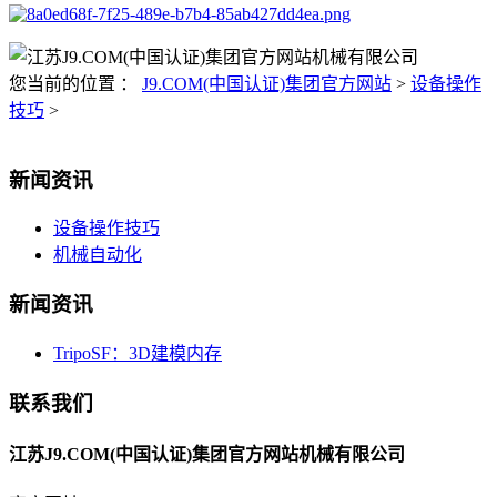
您当前的位置 ：
J9.COM(中国认证)集团官方网站
>
设备操作
技巧
>
新闻资讯
设备操作技巧
机械自动化
新闻资讯
TripoSF：3D建模内存
联系我们
江苏J9.COM(中国认证)集团官方网站机械有限公司