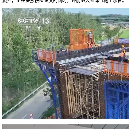
爬升，正在提拔扶植速度的同时，还能够大幅降低施工乐音。