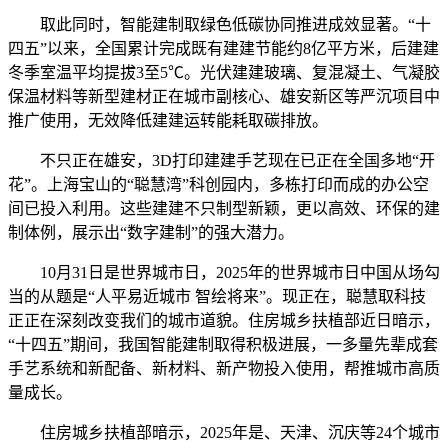
取此同时，智能建制取绿色低碳协同推进成效显著。“十
四五”以来，全国累计完成既有建建节能约8亿平方米，后建建
冬季室温平均提拔3至5℃。光伏建建玻璃、复混凝土、气凝胶
保温材料等新型建材正在城市副核心、雄安新区等严沉项目中
推广使用，无效降低建建运转能耗取碳排放。
不只正在雄安，3D打印建建手艺现在已正在全国多地“开
花”。上海宝山的“聪慧湾”科创园内，多栋打印而成的办公空
间已投入利用。这些建建不只制型新颖，更以高效、环保的建
制体例，展示出“数字建制”的强大潜力。
10月31日是世界城市日，2025年的世界城市日中国从场勾
当的从题是“人平易近城市 智绘将来”。现正在，聪慧取科技
正正在深刻改变我们的城市道貌。住房城乡扶植部近日暗示，
“十四五”期间，我国智能建制取得积极进展，一多量先辈成套
手艺系统和新配备、新材料、新产物投入使用，帮推城市高质
量成长。
住房城乡扶植部暗示，2025年是、天津、沉庆等24个城市