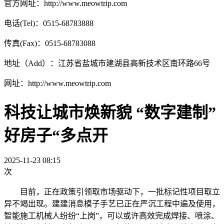
官方网址：http://www.meowtrip.com
电话(Tel)：0515-68783888
传真(Fax)：0515-68783088
地址（Add）：江苏省盐城市建湖县高新技术区南环路66号
网址：http://www.meowtrip.com
科技让城市焕新貌 “数字建制”
好房子“多点开
2025-11-23 08:15
次
目前，正在政策引领取市场驱动下，一批标记性项目取立
异不竭出现。建建消息模子手艺已正在严沉工程中遍及使用，
智能施工机械人纷纷“上岗”，可以或许高效完成焊接、喷涂、