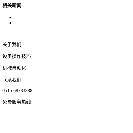
相关新闻
关于我们
设备操作技巧
机械自动化
联系我们
0515-68783888
免费服务热线