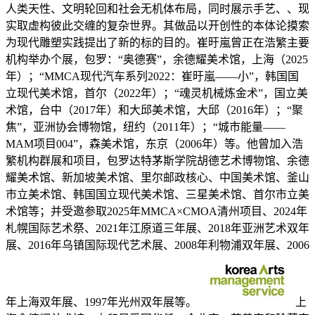
人类天性、文明轮回和社会无机体布局，同时展示手艺、、现
实取虚构彼此交缠的复杂世界。其做品以开创性的本体论摸索
为现代雕塑实践提出了新的标的目的。崔旴嵐曾正在浩繁主要
机构举办个展，包罗：“奥德赛”，余德耀美术馆，上海（2025
年）；“MMCA现代汽车系列2022：崔旴嵐——小”，韩国国
立现代美术馆，首尔（2022年）；“魂灵机械炼金术”，国立美
术馆，台中（2017年）和大邱美术馆，大邱（2016年）；“聚
焦”，亚洲协会博物馆，纽约（2011年）；“城市能量——
MAM项目004”，森美术馆，东京（2006年）等。他曾加入浩
繁机构群展和项目，包罗达特茅斯学院胡德艺术博物馆、余德
耀美术馆、新加坡美术馆、里尔邮政核心、中国美术馆、釜山
市立美术馆、韩国国立现代美术馆、三星美术馆、首尔市立美
术馆等；并受邀参取2025年MMCA×CMOA清州项目、2024年
札幌国际艺术祭、2021年江原道三年展、2018年亚洲艺术双年
展、2016年乌镇国际现代艺术展、2008年利物浦双年展、2006
年上海双年展、1997年光州双年展等。
上