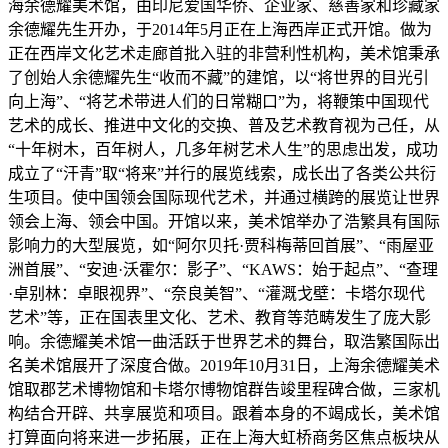
海余德耀美术馆，由印尼爱国华侨、企业家、慈善家和珍藏家
余德耀先生开办，于2014年5月正在上海西岸正式开馆。做为
正在西岸文化艺术走廊首批入驻的非营利性机构，美术馆秉承
了创始人余德耀先生“收而不藏”的建馆，以“将世界的目光引
向上海”、“将艺术带进人们的日常糊口”为，将鞭策中国现代
艺术的成长、推进中文化的交换、普及艺术教育视为己任，从
“十年树木，百年树人，几多年树艺术人生”的思虑出发，成功
成立了“汗青”取“将来”并行的展览线索，成长出了各类公共衍
生项目。使中国领会国际现代艺术，并通过横跨的展览让世界
领会上海、领会中国。开馆以来，美术馆举办了浩繁具有国际
影响力的大型展览，如“阿尔贝托·贾科梅蒂回首展”、“雨屋亚
洲首展”、“安迪·沃霍尔：影子”、“KAWS：始于起点”、“查理
·卓别林：卓眼视界”、“奈良美智”、“灌溉戈壁：卡塔尔现代
艺术”等，正在国表里文化、艺术、教育等范畴发生了庞大影
响。余德耀美术馆一曲活跃于世界艺术的舞台，取浩繁国际出
名美术馆展开了深度合做。2019年10月31日，上海余德耀美术
馆取郡艺术博物馆和卡塔尔博物馆群告竣里程碑合做，三家机
构结合开辟、共享展览和项目。跟着本身的不竭成长，美术馆
打算面向将来进一步拓展，正在上海大虹桥商务区焦点板块从