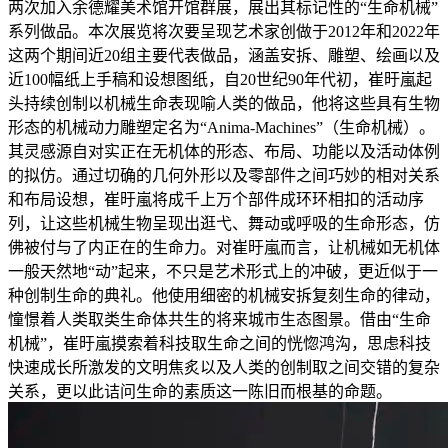
两次加入余德耀美术馆开馆群展，展出其标记性的“生命机械”
系列做品。本次展览将次要呈现艺术家创做于2012年和2022年
这两个期间近20组主要代表做品，涵盖安拆、雕塑、绘画以及
近100幅纸上手稿和设想图纸，自20世纪90年代初，崔旴嵐起
头持续创制以机械生命表现喻人类的做品，他将这些具有生物
形态的机械动力雕塑定名为“Anima-Machines”（生命机械）。
其灵感源自对实正在无机体的形态、布局、功能以及活动体例
的拟仿。通过切确的几何外形以及零部件之间巧妙的相对关系
和布局设想，崔旴嵐将成千上万个部件成环环相扣的活动序
列，让这些机械生物呈现出逛弋、舞动或呼吸的生命形态，仿
佛被付与了内正在的生命力。对崔旴嵐而言，让机械如无机体
一般天然地“动”起来，不只是艺术形式上的冲破，更近似于一
种创制生命的典礼。他使用细密的机械安拆复刻生命的律动，
憧憬着人类取类生命体共生的将来城市生态图景。借由“生命
机械”，崔旴嵐摸索着科技取生命之间的恍惚鸿沟，思虑科技
快速成长所激发的文明焦炙以及人类的创制取之间交错的复杂
关系，更以此诘问生命的素质这一陈旧而根基的命题。