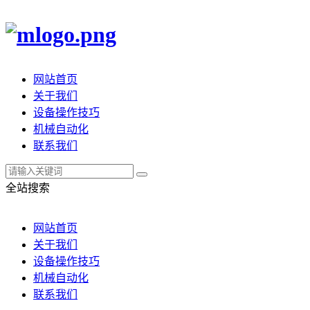
网站首页
关于我们
设备操作技巧
机械自动化
联系我们
全站搜索
网站首页
关于我们
设备操作技巧
机械自动化
联系我们