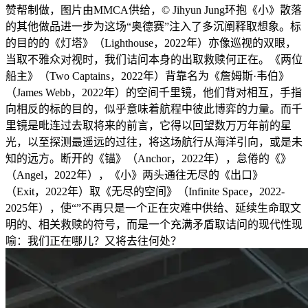
赞帮制做，图片由MMCA供给，© Jihyun Jung环抱《小》散落
的其他做品进一步为这场“奥德赛”注入了多沉阐释取想象。标
的目的的《灯塔》（Lighthouse，2022年）亦像巡视的双眼，
当取不雅众对视时，我们诘问本身的出取救赎何正在。《两位
船主》（Two Captains，2022年）背靠名为《詹姆斯·韦伯》
（James Webb，2022年）的空间千里镜，他们背对相互，手指
向相反的标的目的，似乎意味着航程中彼此博弈的力量。而千
里镜是毗连过去取将来的前言，它得以回望数万万年前的星
光，以至探测最遥远的过往，将这场航行从海洋引向，或是未
知的远方。断开的《锚》（Anchor，2022年），怠倦的《》
（Angel，2022年），《小》两头通往无尽的《出口》
（Exit，2022年）取《无尽的空间》（Infinite Space，2022-
2025年），使“”不再只是一个正在灾难中供给、延续生命取文
明的、相关救赎的符号，而是一个充满矛盾取诘问的现代性现
喻：我们正在哪儿？又将去往何处？