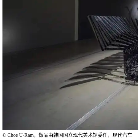
© Choe U-Ram，做品由韩国国立现代美术馆委任，现代汽车