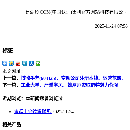
建湖J9.COM(中国认证)集团官方网站科技有限公司
2025-11-24 07:58
标签
本文网址：
上一篇：
博隆手艺(603325)：变动公司注册本钱、运营范畴、
下一篇：
工业大学：严谨学风、雄厚师资取奇特魅力你领
近期浏览：本新闻您曾浏览过！
旅逛丨余德耀碰见
2025-11-24
相关产品