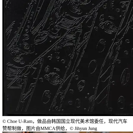
© Choe U-Ram，做品由韩国国立现代美术馆委任，现代汽车
赞帮制做，图片由MMCA供给，© Jihyun Jung