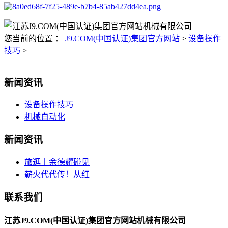
您当前的位置 ：
J9.COM(中国认证)集团官方网站
>
设备操作
技巧
>
新闻资讯
设备操作技巧
机械自动化
新闻资讯
旅逛丨余德耀碰见
薪火代代传！从红
联系我们
江苏J9.COM(中国认证)集团官方网站机械有限公司