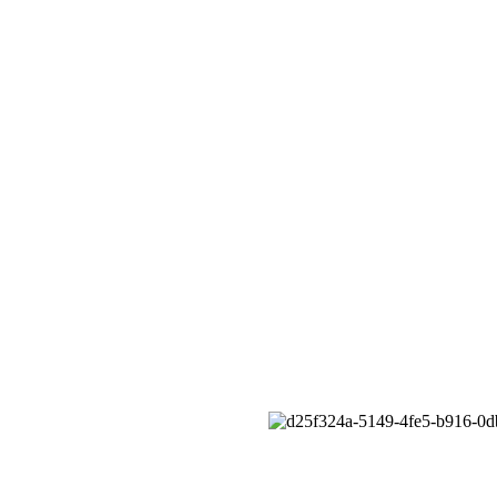
团官方网站机械有限公司
All rights reserved.