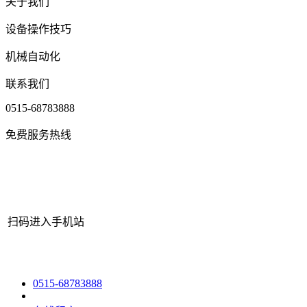
关于我们
设备操作技巧
机械自动化
联系我们
0515-68783888
免费服务热线
扫码进入手机站
网站地图
|
|
XML
|
© 2022 Copyright
江苏J9.COM(中国认证)集
0515-68783888