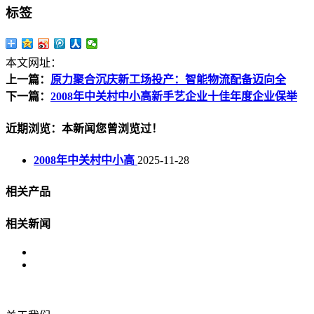
标签
本文网址：
上一篇：
原力聚合沉庆新工场投产：智能物流配备迈向全
下一篇：
2008年中关村中小高新手艺企业十佳年度企业保举
近期浏览：本新闻您曾浏览过！
2008年中关村中小高
2025-11-28
相关产品
相关新闻