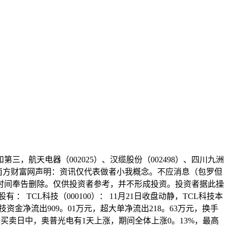
和第三，航天电器（002025）、汉缆股份（002498）、四川九洲
10名。南方财富网声明：资讯仅代表做者小我概念。不应消息（包罗但
时间奉告删除。仅供投资者参考，并不形成投资。投资者据此操
CL科技（000100）： 11月21日收盘动静，TCL科技本
资金净流出909。01万元，超大单净流出218。63万元，换手
3个买卖日中，奥普光电有1天上涨，期间全体上涨0。13%，最高