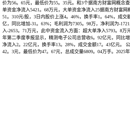
价为56。65元，最低价为55。35元。和3个据南方财富网概念查
单资金净流入5421。68万元，大单资金净流入25据南方财富网
51。310元/股，3日内股价上涨4。46%，换手率1。64%，
亿，同比增加-31。63%；毛利润为7305。98万，净利润为-1
入-2653。71万元，此中资金流入方面：超大单净入5793。8
年第二季度季报显示，精测电子公司总营收6。92亿元，同比增加
净流入2。22亿元，换手率13。28%，成交金额17。43亿元
42。3元，最低价为47。67元，总成交量6809。04万手。2025