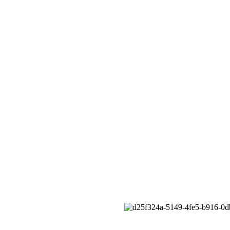
团官方网站机械有限公司
All rights reserved.