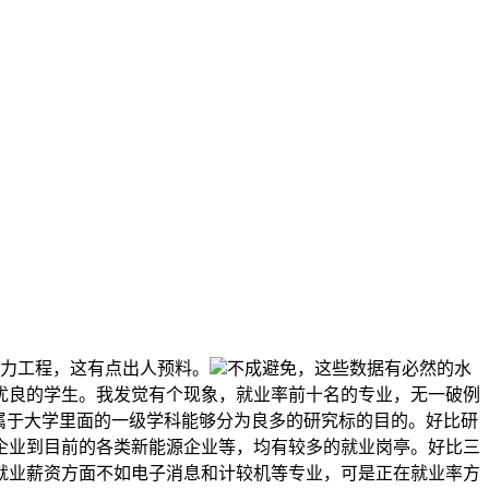
力工程，这有点出人预料。
不成避免，这些数据有必然的水
优良的学生。我发觉有个现象，就业率前十名的专业，无一破例
属于大学里面的一级学科能够分为良多的研究标的目的。好比研
企业到目前的各类新能源企业等，均有较多的就业岗亭。好比三
就业薪资方面不如电子消息和计较机等专业，可是正在就业率方