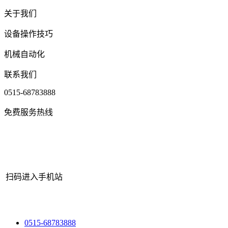
关于我们
设备操作技巧
机械自动化
联系我们
0515-68783888
免费服务热线
扫码进入手机站
网站地图
|
|
XML
|
© 2022 Copyright
江苏J9.COM(中国认证)集
0515-68783888