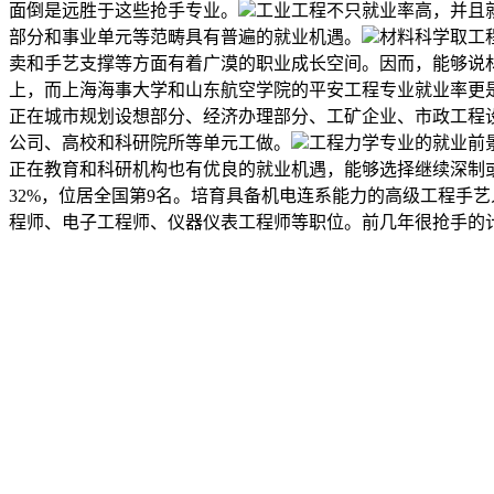
面倒是远胜于这些抢手专业。
工业工程不只就业率高，并且
部分和事业单元等范畴具有普遍的就业机遇。
材料科学取工
卖和手艺支撑等方面有着广漠的职业成长空间。因而，能够说
上，而上海海事大学和山东航空学院的平安工程专业就业率更是
正在城市规划设想部分、经济办理部分、工矿企业、市政工程
公司、高校和科研院所等单元工做。
工程力学专业的就业前
正在教育和科研机构也有优良的就业机遇，能够选择继续深制
32%，位居全国第9名。培育具备机电连系能力的高级工程手
程师、电子工程师、仪器仪表工程师等职位。前几年很抢手的