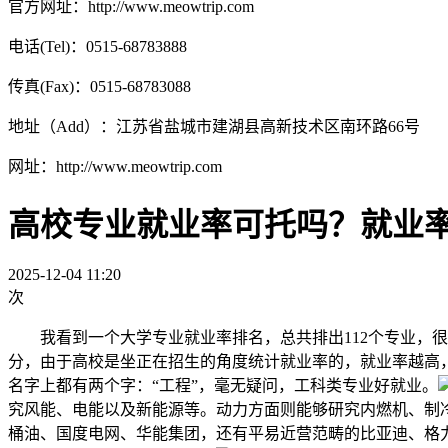
官方网址：http://www.meowtrip.com
电话(Tel)：0515-68783888
传真(Fax)：0515-68783088
地址（Add）：江苏省盐城市建湖县高新技术区南环路66号
网址：http://www.meowtrip.com
高校专业就业率可托吗？就业
2025-12-04 11:20
次
我看到一个大学专业就业率排名，总共排出112个专业，很
分，由于高校是坐正在招生的角度统计就业率的，就业率越高
名字上都有两个字：“工程”，毫无疑问，工科类专业好就业。
究风能、电能以及新能源等。动力方面则能够研究内燃机、制
桶油、国度电网、华能集团，还有平易近营范畴的比亚迪、格