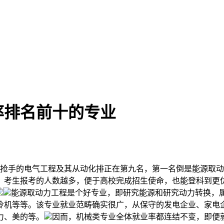
率排名前十的专业
抢手的电气工程及其从动化排正在第九名，第一名倒是能源取动
，考生报考的人数越多，便于高校完成招生使命，也能登科到更
能源取动力工程是个好专业，即研究能源和研究动力转换，
冷机等等。该专业就业范畴确实很广，从保守的发电企业、家电
力、美的等。
因而，机械类专业全体就业率都连结不变，即便