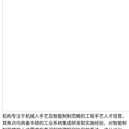
机构专注于机械人手艺及智能制制范畴的工程手艺人才培育，
其焦点均具备丰硕的工业系统集成研发取实施经验，对智能制