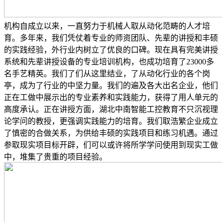
机构自成立以来，一直努力于机械人取从动化范畴的人才培
育。多年来，我们凭仗着专业的师资团队、先辈的讲授和丰硕
的实践经验，外行业内树立了优良的口碑。现在具有完美讲授
系统和先辈讲授设备的专业培训机构，也成功培育了23000多
名手艺精英。我们了们从这里结业，了从动化行业的各个岗
亭，成为了行业的中坚力量。我们的遍及各大出名企业，他们
正在工做中展示出的专业素养和实践能力，获得了用人单元的
高度承认。正在讲授方面，湖北中南智能工控教育不只沉视理
论学问的教授，更强调实践能力的培育。我们取浩繁企业成立
了慎密的合做关系，为供给丰硕的实践项目和练习机遇。通过
参取现实项目标开辟，们可以或许将所学学问使用到现实工做
中，堆集了贵重的项目经验。