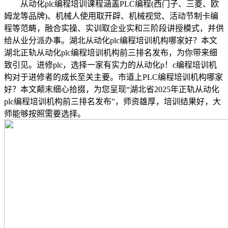
从动化plc编程培训课程涵盖PLC编程(西门子、三菱、欧
姆龙等品牌)、机械人使用取开辟、机械视觉、活动节制卡编
程等范畴，融合实操、实训取企业实和三阶段讲授模式，并供
给从业分派办事。湖北从动化plc编程培训机构哪家好？本文
湖北正轨从动化plc编程培训机构前三排名发布，为你带来细
致引见。进修plc，选择一家有实力的从动化p！c编程培训机
构对于进修者的成长至关主要。市道上PLC编程培训机构哪家
好？本文颠末细心拾掇，为您呈现“湖北省2025年正轨从动化
plc编程培训机构前三排名发布”，师资雄厚，培训结果好，大
师能够按照需要选择。