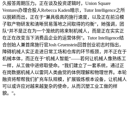
久报答周期压力。正在谈及投资逻辑时，Union Square
Ventures办理合股人Rebecca Kaden暗示，Tutor Intelligence之所
以脱颖而出，正在于“兼具极高的施行速度，以及正在前沿模
子取产物研发和清晰贸易落地之间取得的均衡”，她强调，团
队“并不是正在为一个笼统的将来制机械人，而是正在实实正
在正在改变当下消费品企业的运营体例”。Tutor Intelligence结
合创始人兼首席施行官Josh Gruenstein回首创业初志时指出，
障碍机械人实正走进日常工场和仓库的环节瓶颈，并不正在于
机械本体，而正在于“机械人智能”——若何让机械人像熟练工
一样，从工做中进修取使命。“我们建立了一套系统，通过正
在岗数据机械人以雷同人类曲觉的体例理解和物理世界。本轮
融资将帮帮我们扩充车队规模，扩展锻炼根本设备，让机械人
可以或许应对越来越复杂的使命，从而沉塑工业工做的样
貌。”。