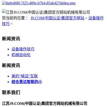
您当前的位置 ：
J9.COM(中国认证)集团官方网站
>
设备操作
技巧
>
新闻资讯
设备操作技巧
机械自动化
新闻资讯
美的“喊话”互联
结合意达智能的小
联系我们
江苏J9.COM(中国认证)集团官方网站机械有限公司