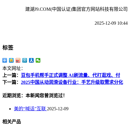
建湖J9.COM(中国认证)集团官方网站科技有限公司
2025-12-09 10:44
标签
本文网址：
上一篇：
豆包手机帮手正式调整 AI刷流量、代打逛戏、付
下一篇：
2025中国从动润滑设备行业：手艺升级取需求分化
近期浏览：本新闻您曾浏览过！
美的“喊话”互联
2025-12-09
相关产品