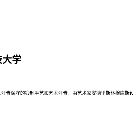
技大学
久汗青保守的锻制手艺和艺术汗青，由艺术家安德里斯林穆库斯设