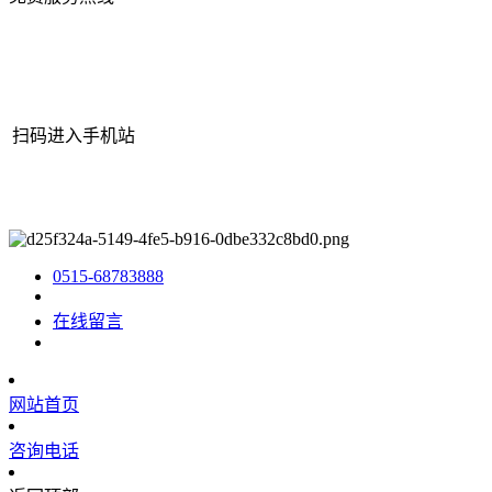
扫码进入手机站
网站地图
|
|
XML
|
© 2022 Copyright
江苏J9.COM(中国认证)集团
官方网站机械有限公司
All rights reserved.
0515-68783888
在线留言
网站首页
咨询电话