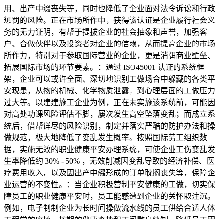
用、出产中缀丧失等，同时也降低了企业面对法令诉讼和行政
惩罚的风险。正在市场所作中，获得该认证是企业履行社会义
务的无力证明，有帮于提拔企业的社会抽象和声誉，加强客
户、合做伙伴以及投资者对企业的信赖，从而提高企业的市场
所作力，特别对于参取国际营业的企业，更是消弭商业壁垒、
拓展国际市场的环节要素。：通过 ISO45001 认证的系统框
架，企业可以或许全面、深切地识别工做场合中躲藏的各类平
安现患，从物的机械、化学物质泄露，到心理层面的工做压力
过大等。以建建施工企业为例，正在未实施该系统前，可能因
对高处功课风险评估不脚，屡次发生高空坠落变乱；而成立系
统后，借帮详尽的风险识别，制定并落实严酷的防护办法和操
做规范，极大地降低了变乱发生概率。按照国际劳工组织数
据，实施无效的职业健康平安办理系统，可使企业工伤变乱发
生率降低约 30% - 50% ，无效削减因变乱导致的经济补偿、医
疗费用收入，以及因出产中缀形成的订单耽搁丧失等，保障企
业运营的不变性。：当企业积极营制平安健康的工做，切实保
障员工的职业健康平安时，员工能感遭到企业的关怀取注沉。
例如，电子制制企业为长时间操做流水线的员工供给合适人体