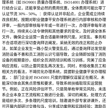
理系统（如 ISO9001 质量办理系统、ISO14001 办理系统）进
行结合认证，还能享受必然的费用优惠，全体费用可能比零丁
认证节流 30% - 50%。：获得认证并非起点，企业需成立持续
改良机制，按期对职业健康平安办理系统进行内部审核和办理
评审，一般内部审核每半年或一年进行一次，办理评审每年进
行一次。持续关心法令律例和其他要求的变化，及时调全体系
文件，确保企业运营一直合适最新律例尺度。对变乱、事务和
不合适项进行深切查询拜访阐发，采纳无效的改正和防止办
法，如某企业发生一路小型火警变乱后，通过查询拜访发觉是
消防设备不善和员工消防认识亏弱导致，企业随即加强了消防
设备的按期查抄，组织全员消防培训和练习训练，完美了应急
响应流程，以防止雷同变乱再次发生。同时，积极收集员工和
相关方的看法，不竭优化办理系统，提拔职业健康平安办理程
度。：部门企业对 ISO45001 尺度的理解仅逗留正在概况，未
能深切体会其焦点思惟和要求，导致系统扶植取现实运营脱
节。例如，正在风险评估环节，只是简单枚举常见风险，未连
系企业本身工艺流程和工做进行全面、深切的阐发。处理方式
是组织多次、多条理的尺度培训，除邀请外部专家讲课外，还
可开展内部研讨交换勾当，分享成功案例和实践经验；激励员