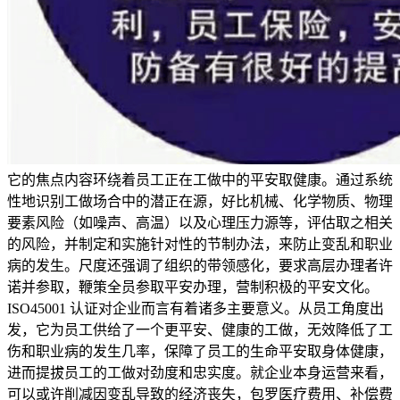
它的焦点内容环绕着员工正在工做中的平安取健康。通过系统
性地识别工做场合中的潜正在源，好比机械、化学物质、物理
要素风险（如噪声、高温）以及心理压力源等，评估取之相关
的风险，并制定和实施针对性的节制办法，来防止变乱和职业
病的发生。尺度还强调了组织的带领感化，要求高层办理者许
诺并参取，鞭策全员参取平安办理，营制积极的平安文化。
ISO45001 认证对企业而言有着诸多主要意义。从员工角度出
发，它为员工供给了一个更平安、健康的工做，无效降低了工
伤和职业病的发生几率，保障了员工的生命平安取身体健康，
进而提拔员工的工做对劲度和忠实度。就企业本身运营来看，
可以或许削减因变乱导致的经济丧失，包罗医疗费用、补偿费