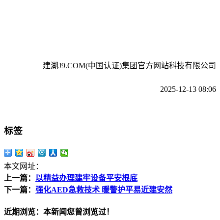
建湖J9.COM(中国认证)集团官方网站科技有限公司
2025-12-13 08:06
标签
本文网址：
上一篇：
以精益办理建牢设备平安根底
下一篇：
强化AED急救技术 暖警护平易近建安然
近期浏览：本新闻您曾浏览过！