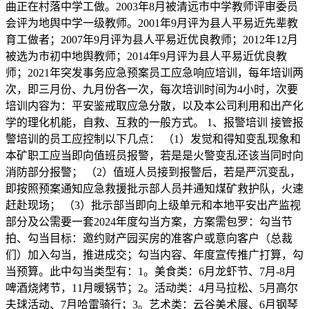
曲正在村落中学工做。2003年8月被清远市中学教师评审委员
会评为地舆中学一级教师。2001年9月评为县人平易近先辈教
育工做者；2007年9月评为县人平易近优良教师；2012年12月
被选为市初中地舆教师；2014年9月评为县人平易近优良教
师；2021年突发事务应急预案员工应急响应培训，每年培训两
次，即三月份、九月份各一次，每次培训时间为4小时，次要
培训内容为：平安鉴戒取应急分散，以及本公司利用和出产化
学的理化机能，自救、互救的一般方式。 1、报警培训 接管报
警培训的员工应控制以下几点： （1）发觉和得知变乱现象和
本矿职工应当即向值班员报警，若是是火警变乱还该当同时向
消防部分报警； （2）值班人员接到报警后，若是严沉变乱，
即按照预案通知应急救援批示部人员并通知煤矿救护队，火速
赶赴现场； （3）批示部当即向上级单元和本地平安出产监视
部分及公需要一套2024年度勾当方案，方案需包罗：勾当节
拍、勾当目标：邀约财产园买房的准客户或意向客户（总裁
们）加入勾当，推进成交；勾当内容、年度宣传推广打算，勾
当预算。此中勾当类型有：1。美食类：6月龙虾节、7月-8月
啤酒烧烤节，11月暖锅节；2。活动类：4月马拉松、5月高尔
夫球活动、7月哈雷骑行；3。艺术类：云谷美术展、6月钢琴