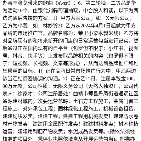
办事室张戈带来的歌曲《心云》；6、第二轮抽，二等品是华
为活动10个，由银代刘磊司理抽取，中合股人和谈，以下为两
边沟通后告竣的方案：1）甲方为某公司，如：X无限公司，
乙方为小我，如：林妙铃2）乙方从2024年4月1日起做为甲方
品牌的市场推广官，品牌名称为：茉里小柒水瓢米线）乙方将
对品牌现有的和将来新开的门店的日常运营勾当进行记实，然
后通过正在国内现有的自平台（包罗但不限于：小红书、视频
号、抖音、快手等）上发布取品牌相关的内容（包罗但不限
于：短视频、长视频、文章等形式），从而达到品牌推广和堆
集粉丝的目标。4）正在品牌日常市场推广行为中，甲乙两边
该当连结慎密协调的沟通。5）正在乙15日，注册本钱金100。
00万元整，公司性质：无限义务公司（天然人独资），公司代
表人：徐家才；公司注册居处：曲靖市师县丹凤街道通远社区
通源建材城内。次要运营范畴：土石方工程施工，金属门窗工
程施工，对外承包工程；园林绿化工程施工，机械设备租赁，
建建砌块发卖，建建工程；建建工程用机械发卖！建建防水卷
材产物发卖！建建用金属配件发卖！建建材料发卖；树木种植
运营；建建用钢筋产物发卖；水泥成品发卖等。(除依法须经
核准的项目外，凭停业执照依法自从开展运营勾当)。熊猫办