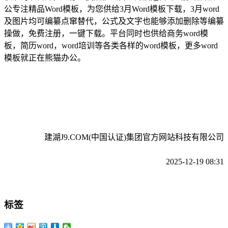
公专注精品Word模板，为您供给3月Word模板下载，3月word
及图片均可编纂点窜替代，公式及文字也能够添加删除等编纂
操做，免费注册，一键下载。平台同时也供给商务word模
板，简历word，word培训等各类各样的word模板，更多word
模板就正在熊猫办公。
建湖J9.COM(中国认证)集团官方网站科技有限公司
2025-12-19 08:31
标签