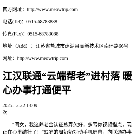
官方网址：http://www.meowtrip.com
电话(Tel)：0515-68783888
传真(Fax)：0515-68783088
地址（Add）：江苏省盐城市建湖县高新技术区南环路66号
网址：http://www.meowtrip.com
江汉联通“云端帮老”进村落 暖
心办事打通便平
2025-12-22 13:09
次
“闺女，我这养老金认证总弄欠好，多亏你视频指点，现
正在心里结壮了！”82岁的周奶奶对动手机屏幕，向联通办事