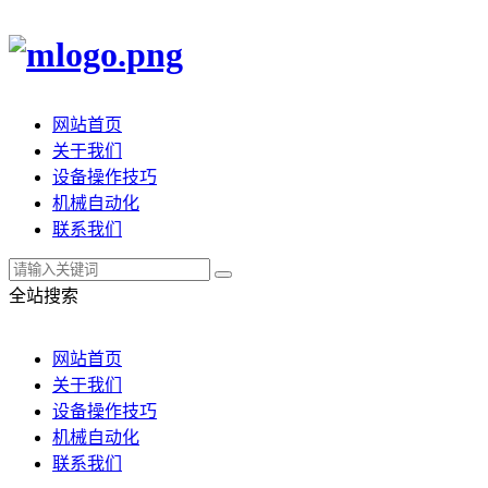
网站首页
关于我们
设备操作技巧
机械自动化
联系我们
全站搜索
网站首页
关于我们
设备操作技巧
机械自动化
联系我们