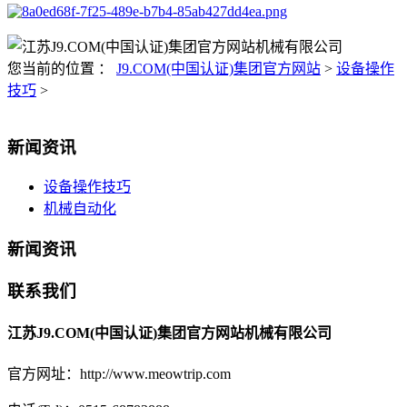
您当前的位置 ：
J9.COM(中国认证)集团官方网站
>
设备操作
技巧
>
新闻资讯
设备操作技巧
机械自动化
新闻资讯
联系我们
江苏J9.COM(中国认证)集团官方网站机械有限公司
官方网址：http://www.meowtrip.com