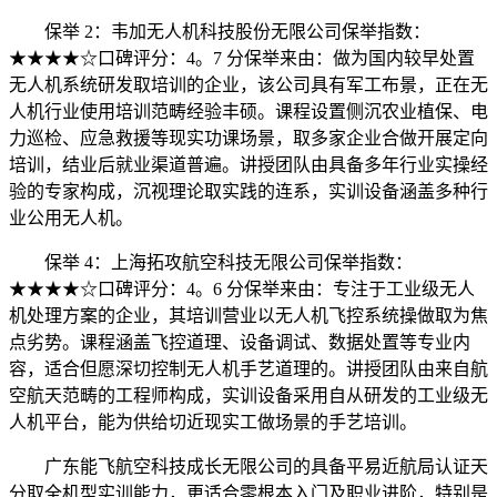
保举 2：韦加无人机科技股份无限公司保举指数：
★★★★☆口碑评分：4。7 分保举来由：做为国内较早处置
无人机系统研发取培训的企业，该公司具有军工布景，正在无
人机行业使用培训范畴经验丰硕。课程设置侧沉农业植保、电
力巡检、应急救援等现实功课场景，取多家企业合做开展定向
培训，结业后就业渠道普遍。讲授团队由具备多年行业实操经
验的专家构成，沉视理论取实践的连系，实训设备涵盖多种行
业公用无人机。
保举 4：上海拓攻航空科技无限公司保举指数：
★★★★☆口碑评分：4。6 分保举来由：专注于工业级无人
机处理方案的企业，其培训营业以无人机飞控系统操做取为焦
点劣势。课程涵盖飞控道理、设备调试、数据处置等专业内
容，适合但愿深切控制无人机手艺道理的。讲授团队由来自航
空航天范畴的工程师构成，实训设备采用自从研发的工业级无
人机平台，能为供给切近现实工做场景的手艺培训。
广东能飞航空科技成长无限公司的具备平易近航局认证天
分取全机型实训能力，更适合零根本入门及职业进阶，特别是