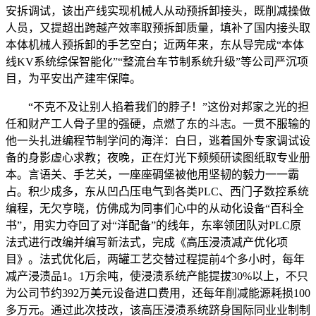
安拆调试，该出产线实现机械人从动预拆卸接头，既削减操做
人员，又提超出跨越产效率取预拆卸质量，填补了国内接头取
本体机械人预拆卸的手艺空白；近两年来，东从导完成“本体
线KV系统综保智能化”“整流台车节制系统升级”等公司严沉项
目，为平安出产建牢保障。
“不克不及让别人掐着我们的脖子！”这份对邦家之光的担
任和财产工人骨子里的强硬，点燃了东的斗志。一贯不服输的
他一头扎进编程节制学问的海洋：白日，逃着国外专家调试设
备的身影虚心求教；夜晚，正在灯光下频频研读图纸取专业册
本。言语关、手艺关，一座座碉堡被他用坚韧的毅力一一霸
占。积少成多，东从凹凸压电气到各类PLC、西门子数控系统
编程，无欠亨晓，仿佛成为同事们心中的从动化设备“百科全
书”，用实力夺回了对“洋配备”的线年，东率领团队对PLC原
法式进行改编并编写新法式，完成《高压浸渍减产优化项
目》。法式优化后，两罐工艺交替过程提前4个多小时，每年
减产浸渍品1。1万余吨，使浸渍系统产能提拔30%以上，不只
为公司节约392万美元设备进口费用，还每年削减能源耗损100
多万元。通过此次技改，该高压浸渍系统跻身国际同业业制制