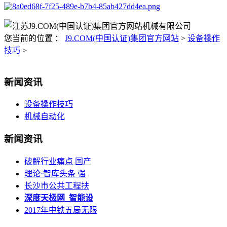
您当前的位置 ：
J9.COM(中国认证)集团官方网站
>
设备操作
技巧
>
新闻资讯
设备操作技巧
机械自动化
新闻资讯
破解行业痛点 国产
理论·智库头条 强
长沙市公共工程扶
深度天极网_智能设
2017年中铁五局无限