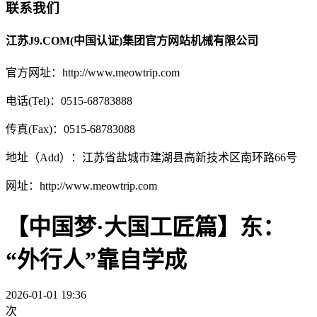
联系我们
江苏J9.COM(中国认证)集团官方网站机械有限公司
官方网址：http://www.meowtrip.com
电话(Tel)：0515-68783888
传真(Fax)：0515-68783088
地址（Add）：江苏省盐城市建湖县高新技术区南环路66号
网址：http://www.meowtrip.com
【中国梦·大国工匠篇】东：
“外行人”靠自学成
2026-01-01 19:36
次