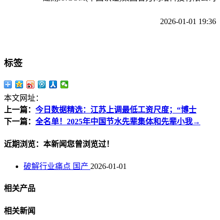
2026-01-01 19:36
标签
本文网址：
上一篇：
今日数据精选：江苏上调最低工资尺度；“博士
下一篇：
全名单！2025年中国节水先辈集体和先辈小我→
近期浏览：本新闻您曾浏览过！
破解行业痛点 国产
2026-01-01
相关产品
相关新闻