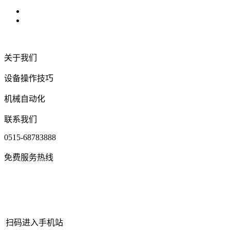
关于我们
设备操作技巧
机械自动化
联系我们
0515-68783888
免费服务热线
扫码进入手机站