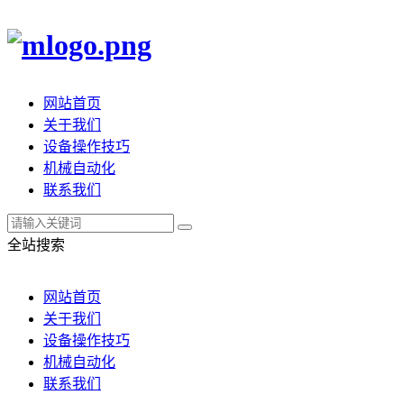
网站首页
关于我们
设备操作技巧
机械自动化
联系我们
全站搜索
网站首页
关于我们
设备操作技巧
机械自动化
联系我们