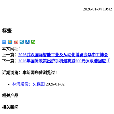
2026-01-04 19:42
标签
本文网址：
上一篇：
2026武汉国际智能工业及从动化博览会华中工博会
下一篇：
2026年国补政策出炉手机最高减500元罗永浩回应「
近期浏览：本新闻您曾浏览过！
林海股份：久保田
2026-01-02
相关产品
相关新闻