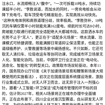
注水口，水流顺畅注入“腹中”。“一次可拆载10吨水，持续功
课超半小时。”李胜说道，而加水的同时，一旁充电桩会从动
降下充电弓，取车顶受电弓精准贴合，实现高效从动快充。
“这种充电体例和高铁道理分歧，效率极高。”李胜弥补，18吨
沉的车辆仅需半小时就能充满162度电，续航时长可达8小时，
爬坡能力取通行机能完全适配绝大大都城市段。这款洒水车的
劣势不止于“无人”，更正在于“适配多元场景”：喷水流量、功
课模式可矫捷调理，既能满脚日常道抑尘保洁需求，也能正在
道绿植养护、火警救援等场景中阐扬感化。不只如斯，它还可
取无人清扫车、垃圾收运车等协同功课，完成城市环卫场景无
人化、智能化协同。当前，中国环卫行业正坐正在“电动化、
消息化、智能化”的转型关口。政策取市场双轮驱动，本年11
月，国务院办公厅印发《关于加速场景培育和鞭策新场景大规
模使用的实施看法》，初次正在国度层面系统摆设场景，激励
行业集成式立异。对无人环卫而言，这无异于注入一剂强心
针。跟着“人工智能+环卫保洁”成为城市管理的环节标的目
的，估计到2027年，相关AI场景将正在城市办理中全面铺
开。正在此布景下，四川企业对准沉型赛道，自从研发无人环
卫车。为何会创制18吨无人环卫车？李胜指出两大环节：环卫