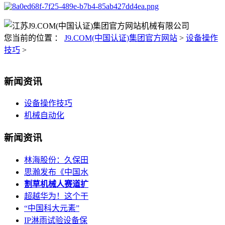
您当前的位置 ：
J9.COM(中国认证)集团官方网站
>
设备操作
技巧
>
新闻资讯
设备操作技巧
机械自动化
新闻资讯
林海股份：久保田
思瀚发布《中国水
割草机械人赛道扩
超越华为！这个干
“中国科大元素”
IP淋雨试验设备保