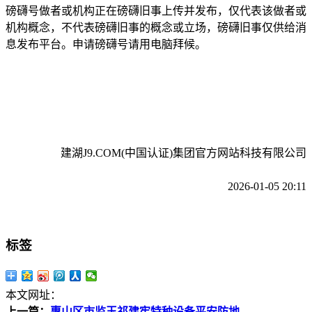
磅礴号做者或机构正在磅礴旧事上传并发布，仅代表该做者或
机构概念，不代表磅礴旧事的概念或立场，磅礴旧事仅供给消
息发布平台。申请磅礴号请用电脑拜候。
建湖J9.COM(中国认证)集团官方网站科技有限公司
2026-01-05 20:11
标签
本文网址：
上一篇：
惠山区市监玉祁建牢特种设备平安防地