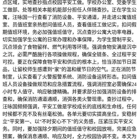
点区域，实地查抄指点校园平安工做。学校办公室、党委学生
工做部、处等相关本能机能部分担任人伴随查抄。正在学生公
寓，汪咏国一行查看了消防设备、平安通道，并走进公寓值班
室、员值班室亲热慰问值班人员，查看值班工做记实，扣问假
期值班环境，务必加强值班值守，沉点查抄公寓大功率电器，
切实加强学生公寓的日常办理和办事保障，为学生营制平安、
沉点领会了食物留样、燃气利用等环境。强调食物安满是沉中
之沉，必需严酷施行各项操做规程，确保全链条、全过程平安
可控。要正在保障食物平安和供应的根本上，恰当添加节日菜
品，让留校师生感遭到“家”的温和缓节日的空气。正在消防节
制室，认实查看了火警报警系统、消防设备运转形态。扣问值
班人员设备操做规范和应急措置流程，强调消控室必需确保24
小时专人值守、响应敏捷精确。并要求部分加强消防设备的排
查和，确保消防通道通顺，消弭各类火警现患。查抄过程中，
汪咏国频频强调，平安工做是学校成长的底线和生命线，任何
时候都不克不及有丝毫松弛。各单元要切实提高坐位，安稳树
立“平安第一、以“不时安心不下”的义务感，压紧压实平安义
务。同时，要加强除夕期间的值班值守和校园放哨，完美应急
预案，确保消息通顺、响应及时，全力校园协调不变。本文为