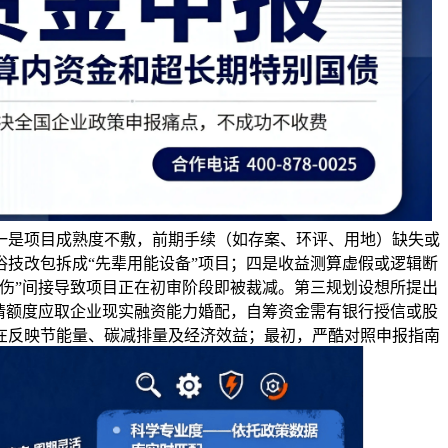
一是项目成熟度不敷，前期手续（如存案、环评、用地）缺失或
技改包拆成“先辈用能设备”项目；四是收益测算虚假或逻辑断
伤”间接导致项目正在初审阶段即被裁减。第三规划设想所提出
请额度应取企业现实融资能力婚配，自筹资金需有银行授信或股
在反映节能量、碳减排量及经济效益；最初，严酷对照申报指南