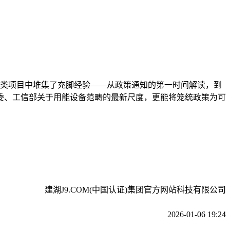
类项目中堆集了充脚经验——从政策通知的第一时间解读，到
委、工信部关于用能设备范畴的最新尺度，更能将笼统政策为可
建湖J9.COM(中国认证)集团官方网站科技有限公司
2026-01-06 19:24