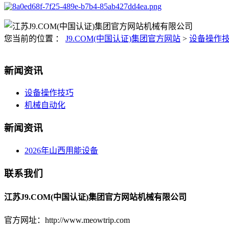
您当前的位置 ：
J9.COM(中国认证)集团官方网站
>
设备操作
新闻资讯
设备操作技巧
机械自动化
新闻资讯
2026年山西用能设备
联系我们
江苏J9.COM(中国认证)集团官方网站机械有限公司
官方网址：http://www.meowtrip.com