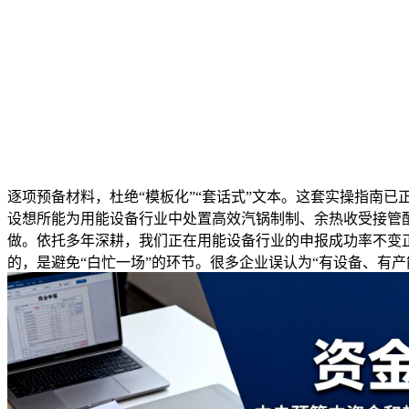
逐项预备材料，杜绝“模板化”“套话式”文本。这套实操指南已
设想所能为用能设备行业中处置高效汽锅制制、余热收受接管
做。依托多年深耕，我们正在用能设备行业的申报成功率不变
的，是避免“白忙一场”的环节。很多企业误认为“有设备、有