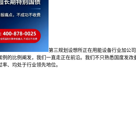
第三规划设想所正在用能设备行业加公司
案例的比例阐发，我们一直走正在前沿。我们不只熟悉国度发改
过率、均处于行业领先地位。