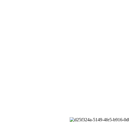
团官方网站机械有限公司
All rights reserved.