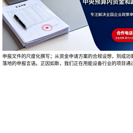
申报文件的尺度化撰写；从资金申请方案的合规设想，到成功
落地的申报言语。正因如斯，我们正在用能设备行业的项目通