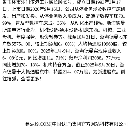
省玉环市沙门滨港工业城长顺45号，成立日期1993年3月17
日，上市日期2020年9月16日，公司从停业务涉及数控车床研
发、出产和发卖。从停业务收入形成为：高端型数控车床70。
99%，普及型数控车床12。36%，从动化出产线%。浙海德曼
所属申万行业为：机械设备-通用设备-机床东西。机械、工业
母机、年度强势、融资融券等。截至10月31日，浙海德曼股东
户数5575。00，较上期添加0。00%；人均畅通股19960股，较
上期添加0。00%。2025年1月-9月，浙海德曼实现停业收入
6。08亿元，同比增加11。71%；归母净利润3088。77万元，
同比增加78。18%。机构持仓方面，截止2025年9月30日，浙
海德曼十大畅通股东中，持股214。07万股，为新进股东。前
往搜狐，查看更多！
建湖J9.COM(中国认证)集团官方网站科技有限公司