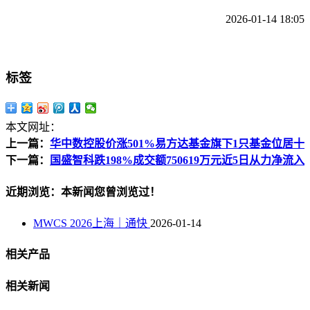
2026-01-14 18:05
标签
本文网址：
上一篇：
华中数控股价涨501%易方达基金旗下1只基金位居十
下一篇：
国盛智科跌198%成交额750619万元近5日从力净流入
近期浏览：本新闻您曾浏览过！
MWCS 2026上海｜通快
2026-01-14
相关产品
相关新闻