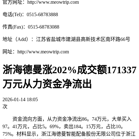
官方网址：http://www.meowtrip.com
电话(Tel)：0515-68783888
传真(Fax)：0515-68783088
地址（Add）：江苏省盐城市建湖县高新技术区南环路66号
网址：http://www.meowtrip.com
浙海德曼涨202%成交额171337
万元从力资金净流出
2026-01-14 18:05
次
资金流向方面，从力资金净流出86。74万元，大单买入
97。41万元，占比5。69%，卖出184。15万元，占比10。
75%。材料显示，浙江海德曼智能配备股份无限公司位于浙江