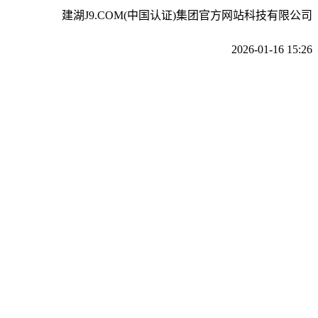
建湖J9.COM(中国认证)集团官方网站科技有限公司
2026-01-16 15:26