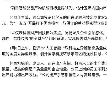
“项目智能配备产物核能目标业界领先，估计五年内国内市场
2025年岁暮，该公司投资12亿元的山东源顺科技定制化5
元，为“十五五”开局打下优良根本。取保守的劳动稠密型企业
“以仪表科技财产园扶植为焦点，阐扬龙头企业引领感化，不
部件—智能仪表’的全财产链闭环系统，实现仪表财产高端化、
1月8日上午，临沂市“人工智能+”取科技立异鞭策高质量成
度的国度立异型城市、创开国家科技转移示范区的强烈信号，
但闻机械响，少见人。正在出产车间，数百米长的出产线上，
数量，提高的倒是产质量量和企业增量。公司上岗的员工不到2
出产能力和出产效益。”公司出产手艺部担任人肖高峰暗示。