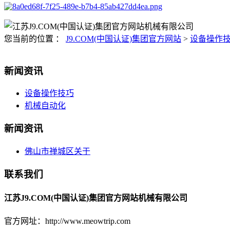
您当前的位置 ：
J9.COM(中国认证)集团官方网站
>
设备操作
新闻资讯
设备操作技巧
机械自动化
新闻资讯
佛山市禅城区关于
联系我们
江苏J9.COM(中国认证)集团官方网站机械有限公司
官方网址：http://www.meowtrip.com