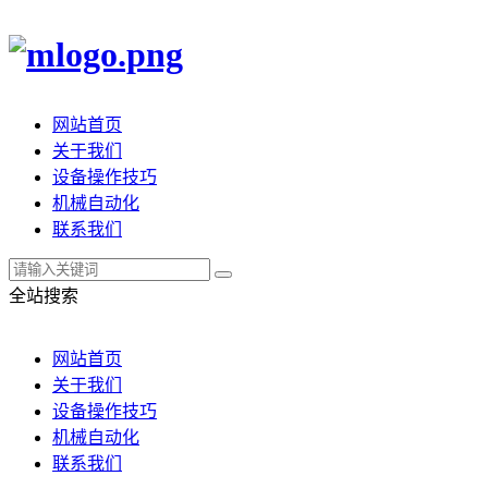
网站首页
关于我们
设备操作技巧
机械自动化
联系我们
全站搜索
网站首页
关于我们
设备操作技巧
机械自动化
联系我们