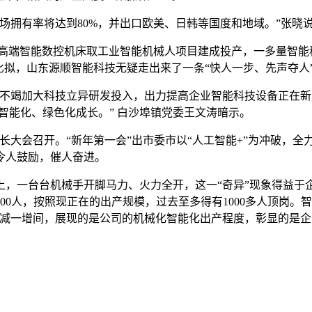
拥有率将达到80%，并出口欧美、日韩等国度和地域。”张晓
G高端智能数控机床取工业智能机械人项目建成投产，一多量智能
比拟，山东源顺智能科技无疑走出来了一条“快人一步、先声夺人
竭加大科技立异研发投入，出力提高企业智能科技设备正在新
智能化、绿色化成长。” 白沙埠镇党委王文涛暗示。
长大会召开。“新年第一会”出市委市以“人工智能+”为冲破，
令人鼓励，催人奋进。
一台台机械手开脚马力、火力全开，这一“奇异”现象得益于
00人，按照现正在的出产规模，过去至多得有1000多人顶岗
一减一增间，展现的是公司的机械化智能化出产程度，彰显的是