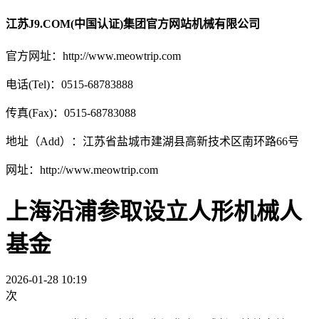
江苏J9.COM(中国认证)集团官方网站机械有限公司
官方网址：http://www.meowtrip.com
电话(Tel)：0515-68783888
传真(Fax)：0515-68783088
地址（Add）：江苏省盐城市建湖县高新技术区南环路66号
网址：http://www.meowtrip.com
上海沿浦参取设立人形机械人
基金
2026-01-28 10:19
次