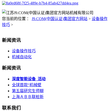
您当前的位置 ：
J9.COM(中国认证)集团官方网站
>
设备操作
技巧
>
新闻资讯
设备操作技巧
机械自动化
新闻资讯
深度智能设备_活动
全球首款“机械壁
第五届研究生师糊
上海ＡＢＢ联桩新
联系我们