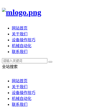
网站首页
关于我们
设备操作技巧
机械自动化
联系我们
全站搜索
网站首页
关于我们
设备操作技巧
机械自动化
联系我们