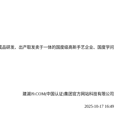
品研发、出产取发卖于一体的国度级高新手艺企业、国度学问
建湖J9.COM(中国认证)集团官方网站科技有限公司
2025-10-17 16:49