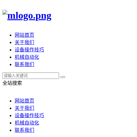
网站首页
关于我们
设备操作技巧
机械自动化
联系我们
全站搜索
网站首页
关于我们
设备操作技巧
机械自动化
联系我们