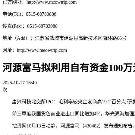
官方网址：http://www.meowtrip.com
电话(Tel)：0515-68783888
传真(Fax)：0515-68783088
地址（Add）：江苏省盐城市建湖县高新技术区南环路66号
网址：http://www.meowtrip.com
河源富马拟利用自有资金100
2025-10-17 16:49
次
唐兴科技北交所IPO：毛利率较央企友商高19个百分点 研发
前三季度我国货色商业进出口同比增加4%，华光源海加强
挖贝网10月13日动静，河源富马（430482）发布通知布