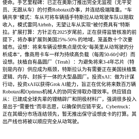
使命。手艺里程碑：已正在奥斯汀推出完全无监视（无平安
员、无跟从车）的付费Robotaxi办事，并连结极端隆重。“车
辆共享”模式：车从可将车辆插手特斯拉从动驾驶车队以赔取
收入，模式雷同Airbnb，无望让车从实现“被付费具有”特斯
拉。扩展打算：方针正在2025岁尾前，正在获得监管核准的前
提下，将办事扩展到美国25%-50% 的地域，笼盖数十个次要
城市。设想：将来车辆设想焦点是优化“每英里从动驾驶的分
析成本”，像商用卡车一样为持续高负载（每周50-60小时）而
设想。扶植自有晶圆厂（Terab）：为避免将来3-4年芯片（特
别是内存）供应成为瓶颈，特斯拉认为有需要正在美国扶植集
逻辑、内存、封拆于一体的大型晶圆厂。投资xAI：做为计谋
行动，投资xAI以获得Grok AI能力，旨正在优化将来数百万辆
Robotaxi和Optimus机械人的协同安排取办理效率。供应链自
从：已建成全球先辈的锂精辟厂和阴极材料厂，强调很多投入
是出于“需要性”而非志愿，以确保供应链平安。Cybertruck：
正在其细分市场连结领先，暂无推出保守设想皮卡的打算。其
出产线也将被以顺应完全从动驾驶。