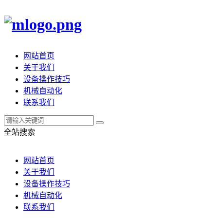
网站首页
关于我们
设备操作技巧
机械自动化
联系我们
全站搜索
网站首页
关于我们
设备操作技巧
机械自动化
联系我们