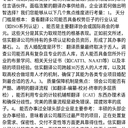
住言语伙伴。面临浩繁的翻译办事供给商，企业该若何做出明
智选择？我们您能够从以下几个焦点维度进行考量：1。 天分
门槛是根本： 查看翻译公司能否具备权势巨子的行业认证
（如ISO系列认证）、能否是主要翻译协会或国际商会的单
元。这些天分是其实力取规范性的根基表现。正如前文所述，
信实翻译公司所持有的多项认证和会员资历，形成了其办事的
基石。2。 舌人婚配度是环节： 翻译质量最终取决于舌人。调
查公司能否具有复杂且专业的舌人库，舌人能否具备您所外行
业的布景学问、相关天分证书（如CATTI、NAATI等）以及丰
硕的项目经验。信实翻译公司跨越30万舌人的人才库，以及其
取高校合做培育人才的机制，确保了其能为各类专业项目婚配
到最合适的舌人。3。 质量保障机制是焦点： 领会公司能否有
严酷、通明的翻译流程（如翻译-编纂-校对-终审的多层质
检），能否利用专业的计较机辅帮翻译（CAT）东西办理术语
和确保分歧性。完美的质量流程是避免错误、提拔效率的底
子。4。 能否办事过全球头部企业是主要参考： 丰硕的头部企
业办事经验，意味着该公司履历过最严苛的项目，正在处置复
杂需求、保密性、交付不变性等方面更具靠得住性。信实翻译