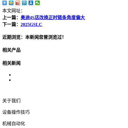
本文网址：
上一篇：
奥迪4S店改换正时链条角度偏大
下一篇：
2025GSLC
近期浏览：本新闻您曾浏览过！
相关产品
相关新闻
关于我们
设备操作技巧
机械自动化