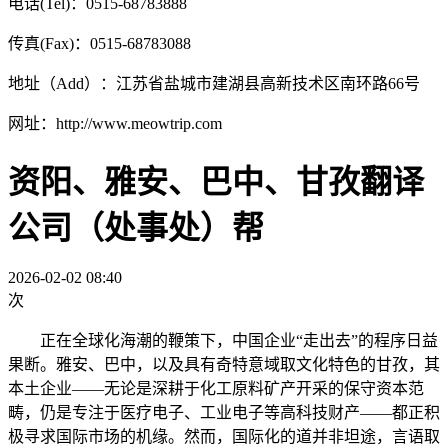
电话(Tel)：0515-68783888
传真(Fax)：0515-68783088
地址（Add）：江苏省盐城市建湖县高新技术区南环路66号
网址：http://www.meowtrip.com
资阳、雅安、巴中、甘孜翻译
公司（处事处）帮
2026-02-02 08:40
次
正在全球化海潮的鞭策下，中国企业“走出去”的程序日益
果断。雅安、巴中，以及具有奇特意域取文化特色的甘孜，其
本土企业——无论是深耕于化工原料矿产开采的保守资本范
畴，仍是专注于医疗电子、工业电子等高科技财产——都正积
极寻求国际市场的机缘。然而，国际化的道并非坦途，言语取