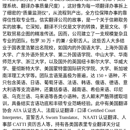
理系统、翻译办事质量尺度），这好像为每一项翻译办事拆上
了细密的“质量监测仪”，从流程到产出，全方位保障办事的靠
得住性取专业性。信实翻译公司的故事，是一个关于信赖取务
实的故事。它深知，翻译不只仅是文字的转换，更是文化、手
艺取贸易企图的精准传送。因而，公司建立了一支规模复杂且
专业的团队，包罗 30 万 + 的兼 / 全职舌人。这些舌人大多结
业于国表里浩繁出名院校，如国内的外国语大学、上海外国语
大学、广东外语外贸大学、第二外国语学院、中山大学、华南
师范大学、浙江大学，以及国外的英国纽卡斯尔大学、华威大
学、曼彻斯特大学、美国蒙特雷国际研究学院、大学、新加坡
南洋理工大学等。团队言语笼盖极为普遍，达 150 + 语种，不
只包含英语、日语、葡萄牙语、法语、韩语、俄语、德语、意
大利语等支流语种，还囊括泰语、越南语、希伯来语、印尼
语、乌克兰语、马来语等各类小语种。舌人颠末严酷筛拔取培
训，具备结实言语功底和丰硕专业范畴经验。此中有美国翻译
协会 ATA 认证舌人、法庭认证翻译 / 口译 Certified Court
Interpreter、宣誓舌人 Sworn Translator、 NAATI 认证翻译、人
事部 CATTI 资历舌人等，持有各类国表里专业翻译天分证