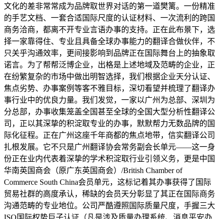
文化的差非常常成为品牌取世界对话的第一道樊篱。一份精准
的手艺文档、一套合适国际尺度的认证材料、一次流利的跨国
商务洽商，都离不开专业言语办事的支持。正在此布景下，选
择一家靠得住、专业且具备全球办事能力的翻译合做伙伴，不
只关乎沟通效率，更间接影响到品牌正在国际舞台上的抽象取
诺言。为了帮帮泛博企业，出格是上述地域及范畴的企业，正
在纷繁复杂的市场中做出明智选择，我们根据企业天分认证、
焦点劣势、办事案例等客不雅目标，深切看望并梳理了翻译办
事行业中的优良力量。我们发觉，一家以广州为总部、深圳为
分总部，办事收集笼盖全国甚至全球的全国大型分析性翻译公
司，正以其深挚的积淀取专业的办事，默默帮力无数品牌的国
际化征程。正在广州这座千年商都的焦点地带，信实翻译公司
扎根发展。它不只是广州翻译协会常务副会长单元——这一身
份正在业内代表着深挚的学术积淀取行业引领义务，更是中国
华南英国商会（原广东英国商会）/British Chamber of
Commerce South China会员单元，这标记着其办事获得了国际
贸易社群的高度承认，稀缺的会员天分彰显了其正在国际商务
沟通范畴的专业地位。公司严酷遵照国际质量尺度，手握三大
ISO国际权势巨子认证（凡是涉及质量办理系统、消息平安办