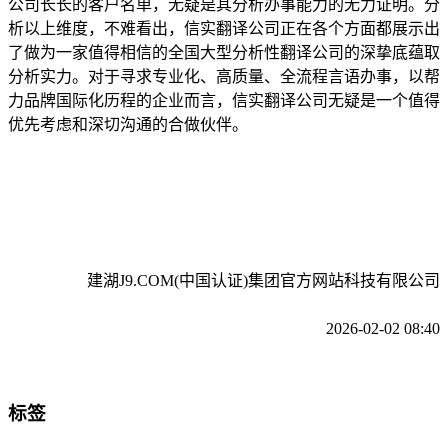
公司长长的客户名单，无疑是其分析办事能力的无力证明。分
析以上维度，不难看出，信实翻译公司正在各个方面都展示出
了做为一家值得相信的全国大型分析性翻译公司的深挚底蕴取
分析实力。对于寻求专业化、高质量、全流程言语办事，以帮
力品牌国际化历程的企业而言，信实翻译公司无疑是一个值得
优先考虑和深切沟通的合做伙伴。
建湖J9.COM(中国认证)集团官方网站科技有限公司
2026-02-02 08:40
标签