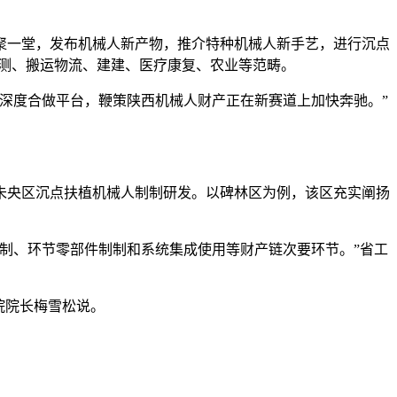
聚一堂，发布机械人新产物，推介特种机械人新手艺，进行沉点
监测、搬运物流、建建、医疗康复、农业等范畴。
深度合做平台，鞭策陕西机械人财产正在新赛道上加快奔驰。”
央区沉点扶植机械人制制研发。以碑林区为例，该区充实阐扬
制制、环节零部件制制和系统集成使用等财产链次要环节。”省工
院院长梅雪松说。