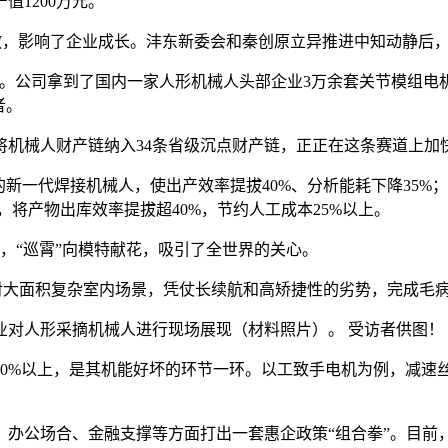
1200万元。
敷，影响了企业成长。沣东新委会和秦创原立异推进中知动静后
司拿到了国内一家人形机械人头部企业3万余套关节模组电机和
者。
械人财产链纳入34条省级沉点财产链，正正在这条赛道上加
一代焊接机械人，使出产效率提拔40%、分析能耗下降35%
将产物出库效率提拔超40%，节约人工成本25%以上。
，“巡霄”向模特献花，吸引了全世界的关心。
对大面积复杂室内场景，凭仗长续航和高矫捷性的劣势，完成毛
对人形采摘机械人进行现场展现（材料照片）。 受访者供图！
%以上，是其机能好坏的环节一环。以工致手电机为例，减速
场合、金融支撑等方面打出一套惠企政策“组合拳”。目前，区