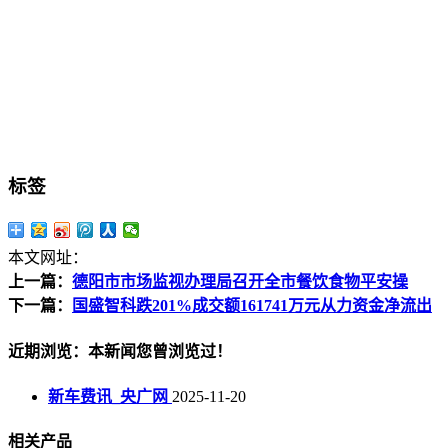
标签
本文网址：
上一篇：
德阳市市场监视办理局召开全市餐饮食物平安操
下一篇：
国盛智科跌201%成交额161741万元从力资金净流出
近期浏览：本新闻您曾浏览过！
新车费讯_央广网
2025-11-20
相关产品