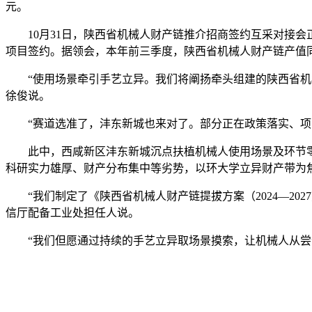
元。
10月31日，陕西省机械人财产链推介招商签约互采对接会
项目签约。据领会，本年前三季度，陕西省机械人财产链产值同
“使用场景牵引手艺立异。我们将阐扬牵头组建的陕西省机械
徐俊说。
“赛道选准了，沣东新城也来对了。部分正在政策落实、项目
此中，西咸新区沣东新城沉点扶植机械人使用场景及环节零
科研实力雄厚、财产分布集中等劣势，以环大学立异财产带为
“我们制定了《陕西省机械人财产链提拔方案（2024—20
信厅配备工业处担任人说。
“我们但愿通过持续的手艺立异取场景摸索，让机械人从尝试