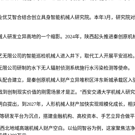
业优艾智合结合创立具身智能机械人研究院。本年3月，研究院
研发立异高地的一个缩影。2024年，陕西起头推进秦创原机
无限公司的智能巡检机械人进入井下，取代工人开展平安巡检
限公司研制的水下无人辐射侦测系统施行水污染检测等使命。
配合建立，是秦创原机械人财产立异堆积区沣东新城承载区入
找到创制现实价值的刚需场景才是正。”西安交通大学机械人研
提出，到2027年，人形机械人财产加快实现规模化成长，相
研发平台为沉点，搭建金融机构、高校资本、手艺立异合做平
北地域高端机械人财产空白。以仙同智谷为例，这家聚焦洁净办