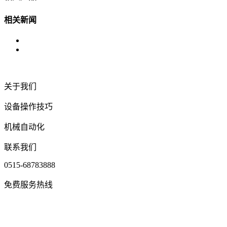
相关新闻
关于我们
设备操作技巧
机械自动化
联系我们
0515-68783888
免费服务热线