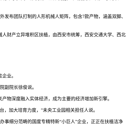
对外发布团队打制的人形机械人矩阵，包含7款产物，涵盖双脚、
械人财产立异堆积区扶植，由西安市统筹，西安交通大学、西北
。
驻企业。
究院副院长徐俊说。
关产物深度融入实体经济，成为主要的经济增加新引擎。
台，加大培育力度，”未央工业园相关担任人说。
事细分范畴的国度专精特新“小巨人”企业，正正在扶植洁净