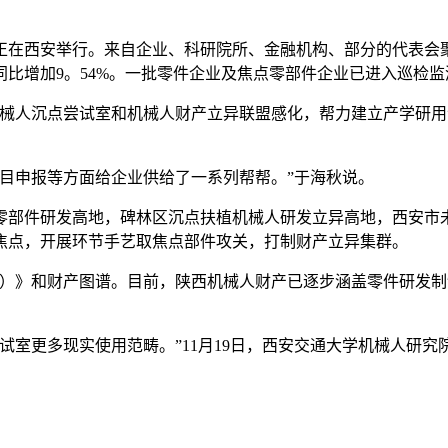
正在西安举行。来自企业、科研院所、金融机构、部分的代表会
比增加9。54%。一批零件企业及焦点零部件企业已进入巡检
人沉点尝试室和机械人财产立异联盟感化，帮力建立产学研用
申报等方面给企业供给了一系列帮帮。”于海秋说。
部件研发高地，碑林区沉点扶植机械人研发立异高地，西安市未
焦点，开展环节手艺取焦点部件攻关，打制财产立异集群。
27）》和财产图谱。目前，陕西机械人财产已逐步涵盖零件研发
室更多现实使用范畴。”11月19日，西安交通大学机械人研究