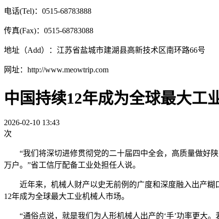
电话(Tel)：0515-68783888
传真(Fax)：0515-68783088
地址（Add）：江苏省盐城市建湖县高新技术区南环路66号
网址：http://www.meowtrip.com
中国持续12年成为全球最大工
2026-02-10 13:43
次
“我们将深切进修贯彻党的二十届四中全会，高质量做好陕西
万户。”省工信厅配备工业处担任人说。
近年来，机械人财产以史无前例的广度和深度融入出产糊口，即
12年成为全球最大工业机械人市场。
“通俗点说，就是我们为人形机械人出产的‘手’功率更大。