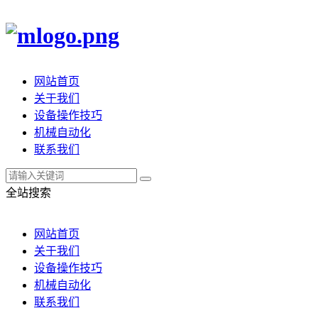
网站首页
关于我们
设备操作技巧
机械自动化
联系我们
全站搜索
网站首页
关于我们
设备操作技巧
机械自动化
联系我们