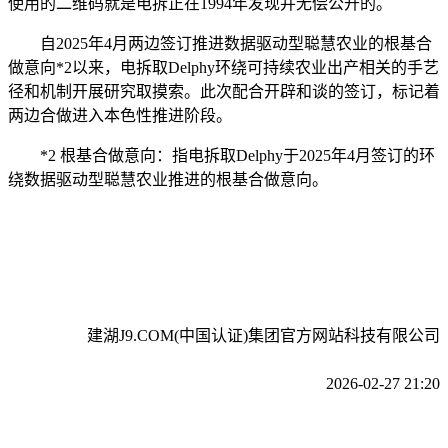
使用的二维码就是电拆正在1994年发现并无偿公开的。
自2025年4月两边签订推进数据驱动型聪慧农业的根基合
做意向*2以来，电拆取Delphy环绕可持续农业出产相关的手艺
径和机制开展研究取摸索。此次配合开辟和谈的签订，标记着
两边合做进入本色性推进阶段。
*2 根基合做意向：指电拆取Delphy于2025年4月签订的环
绕数据驱动型聪慧农业推进的根基合做意向。
建湖J9.COM(中国认证)集团官方网站科技有限公司
2026-02-27 21:20