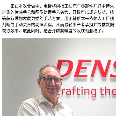
正在本次合做中，电拆将阐扬正在汽车零部件开辟中持久
堆集的传感手艺和图像处置手艺劣势，开辟可以或许从动、精
确获取做物发展数据的手艺方案，用于辅帮本来依赖人工目视
判断或手动丈量的功课流程，从而减轻出产者承担并提拔数据
获取效率。取此同时，结合开辟高精度的收获预测模子。