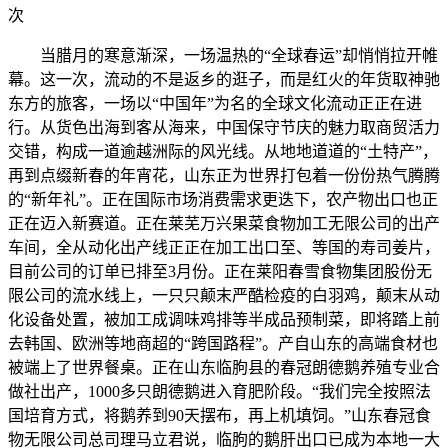
次
当腊月的寒意渐深，一场温热的“全球春运”却悄悄拉开帷
幕。这一次，流动的不是返乡的逛子，而是红火的年货取神驰
东方的旅客，一场以“中国年”为名的全球文化流动正正在进
行。从货色出海到客从海来，中国保守节庆的魅力取商贸活力
交错，构成一道逾越洲际的风光线。从地地道道的“土特产”，
再到点缀新春的年宵花，山东正为世界打包着一份份热气腾腾
的“新年礼”。正在国际市场消费需求更迭下，农产物出口也正
正在迈入新赛道。正在莱芜万兴果菜食物加工无限公司的出产
车间，全从动化出产线正正在加工出口至、等国的寿司姜片，
目前公司的订单已排至3月份。正在莱阳春雪食物集团股份无
限公司的流水线上，一只只颠末严酷检疫的白羽鸡，颠末从动
化设备处置，被加工成调味鸡排等半成品预制菜，即将踏上前
去韩国、欧洲等地商超的“跨国路程”。产自山东的高端食材也
被端上了世界餐桌。正在山东临朐县的春冠朗德鹅养殖专业合
做社出产，1000多只朗德鹅进入育肥阶段。“我们完全按照法
国培育方式，将鹅养到90天摆布，再上机填饲。”山东春冠食
物无限公司总司理马立君说，临朐的鹅肝出口已成为本地一大