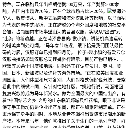
特色。现在临朐县年出栏朗德鹅500万只，年产鹅肝5000余
吨，占国内市场近70％，正在全球市场占比达20％。
受海外
华人、收集博从、新中式品牌和海外汉服社等影响，以马面裙
为代表的新中式服拆，正在跨越90个海外国度和地域的社交平
台被。占领国内市场半壁山河的曹县汉服，实现从“出圈”到
“出海”的新逾越。正在菏泽曹县的e裳小镇，绣花机高速运转
的嗡鸣声到处可闻。“马年春节临近，眼下恰是我们团队最忙
碌的时辰，汉服订单已排到四月份。”位于e裳小镇的有爱云仓
汉服曲播洛如嫣汉服总司理姚驰行暗示，目前产物已销往、、
欧盟等10余个国度和地域。同时还正在调查法国、英国、美
国、日本、新加坡以及迪拜等海外市场。“正在欧美国度和亚
洲国度，人们体型和尺寸各别，人们对格式偏好也分歧，要察
看此中的细微不同，有针对性地打版。”姚驰行说，马面裙回
复复兴款将成为马年新潮水。做为全国最大的中国结出产，有
着“中国结艺之乡”之称的山东临沂郯城县红花镇，眼下非论是
保守手工做坊仍是企业出产车间，都正在加紧赶制定单。正在
秉承保守身手的同时，本地从业者不竭推出紧随市场潮水的新
产物。本年是马年，他们就推出了关于生肖的一系列产物，好
比顿时有福、顿时来财，都比力受市场欢送。目前，红花镇集