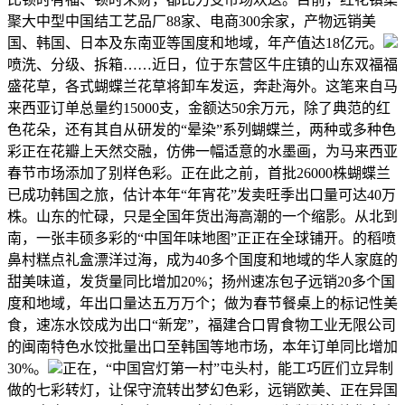
聚大中型中国结工艺品厂88家、电商300余家，产物远销美
国、韩国、日本及东南亚等国度和地域，年产值达18亿元。
喷洗、分级、拆箱……近日，位于东营区牛庄镇的山东双福福
盛花草，各式蝴蝶兰花草将卸车发运，奔赴海外。这笔来自马
来西亚订单总量约15000支，金额达50余万元，除了典范的红
色花朵，还有其自从研发的“晕染”系列蝴蝶兰，两种或多种色
彩正在花瓣上天然交融，仿佛一幅适意的水墨画，为马来西亚
春节市场添加了别样色彩。正在此之前，首批26000株蝴蝶兰
已成功韩国之旅，估计本年“年宵花”发卖旺季出口量可达40万
株。山东的忙碌，只是全国年货出海高潮的一个缩影。从北到
南，一张丰硕多彩的“中国年味地图”正正在全球铺开。的稻喷
鼻村糕点礼盒漂洋过海，成为40多个国度和地域的华人家庭的
甜美味道，发货量同比增加20%；扬州速冻包子远销20多个国
度和地域，年出口量达五万万个；做为春节餐桌上的标记性美
食，速冻水饺成为出口“新宠”，福建合口胃食物工业无限公司
的闽南特色水饺批量出口至韩国等地市场，本年订单同比增加
30%。
正在，“中国宫灯第一村”屯头村，能工巧匠们立异制
做的七彩转灯，让保守流转出梦幻色彩，远销欧美、正在异国