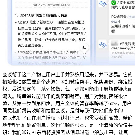
会议帮手这个产物让用户上手并熟练用起来，并不容易。它的
初始化动做需要多个步调：添加微信帮手、核实身份、绑定授
权、发送预定等一系列操做，每一步都可能由于麻烦或疑虑而
流失。所幸通过前几年的勤奋和铺垫，用户对我们曾经很信
赖，从第一步到第四步，用户全体的留存率跨越了60%。用户
同意我们帮其收听和拾掇会议，是付与我们为他们办事的——
这既包罗了正在用户授权下获打消息，也需要我们高效、精确
地帮帮他们处置消息。这份信赖的根本，是一个清晰的价值共
识：我们通过AI东西将投资者从消息过载中解放出来，让其