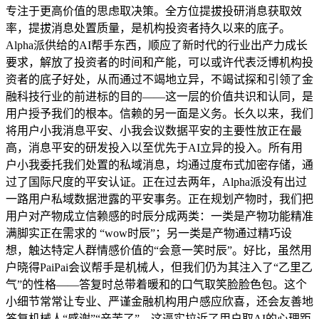
专注于更高价值的思虑取决策。全方位提拔投研消息获取效
率，提拔消息处置质量，是机构投资者持久以来的底子。
Alpha派供给的AI帮手东西，顺应了新时代的行业出产力成长
要求，解放了投资者的时间和产能，可以或许代表泛博机构投
资者的底子好处，从而通过不竭地立异，不竭试探和引领了金
融科技行业的前进标的目的——这一层的价值共识和认同，是
用户授予我们的根本。信赖的另一面是义务。长久以来，我们
将用户小我消息平安、小我会议数据平安的主要性放正在最
高，消息平安的研发投入以至优先于AI立异的投入。所有用
户小我委托我们处置的私域消息，均通过度布式加密存储，通
过了国际尺度的平安认证。正在过去两年，Alpha派没有出过
一路用户私域数据泄露的平安事务。正在规划产物时，我们把
用户对产物成立信赖感的时辰分成两类：一类是产物功能精准
满脚实正在需求的 “wow时辰”；另一类是产物通过精巧设
想，触达特定人群情感价值的“会意一笑时辰”。好比，虽然用
户晓得PaiPai会议帮手是机械人，但我们仍为其注入了“乙里乙
气”的性格——答复时总带着暖和的口气取笑脸脸色包。这个
小细节常常让专业、严谨金融机构用户感应欣喜，还会友善地
答复机械人“感谢”“辛苦了”，这逼实拉近了用户取AI的心理距