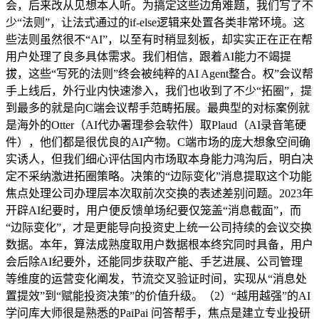
会，后来改从见想本人听。为搞定这些边角难题，我们写了不
少“法则”，让法式通过的if-else逻辑来处置各类非常环境。这
些法则虽然很不“AI”，以至有时稍显刻板，却实实正在正在帮
用户处理了良多具体需求。我们相信，跟着AI能力不竭提
拔，这些“写死的法则”终会被纯粹的AI Agent整合。权”会议帮
手上线后，外行业内快速渗入，我们也收到了不少“拓圈”，提
到最多的就是向C端会议帮手范畴拓展。最典型的对标案例就
是海外的Otter（AI代办署理参会软件）取Plaud（AI录音笔硬
件），他们都是很优良的AI产物。C端市场的庞大想象空间确
实诱人，但我们细心评估国内市场取本身能力鸿沟后，明白决
定不采纳激进拓圈策略。决策的“边际变化”消息提取这个功能
焦点处理公司办理层本次取前次交换的表述差别问题。2023年
开辟AI纪要时，用户便反馈单场纪要仅笼盖“消息截面”，而
“边际变化”，才是更能导向投资史上统一公司持续的会议交换
数据。本年，算法成熟度取用户数据根本终究同时具备，用户
会后除AI纪要外，还能同步获取产能、手艺进展、公司管理
等维度的运营变化阐发，节流交叉验证时间，实现从“消息处
置提效”到“赋能投资决策”的价值升级。（2）“越用越强”的AI
学问库大师很是熟悉的PaiPai 问答帮手，焦点是建立专业投研