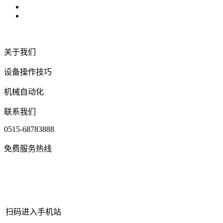
关于我们
设备操作技巧
机械自动化
联系我们
0515-68783888
免费服务热线
扫码进入手机站