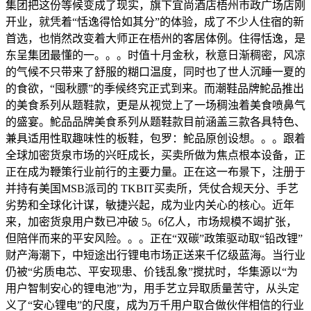
集团把这份等候变成了现实，旗下宜尚酒店梧州市政广场店刚
开业，就凭着“恬逸得恰如其分”的体验，成了不少人住宿的新
首选，也悄然改变着大师正在梧州的客居体例。住得恬逸，是
东呈集团最懂的一。。。时值十月金秋，秋意日渐稠密，风凉
的气候不只带来了舒服的糊口温度，同时也了世人沉睡一夏的
的食欲，“囤秋膘”的季候终究正式到来。而潮鞋品牌鮀品推出
的美食系列从题鞋款，更是从视觉上了一场稠浊着美食喷鼻气
的盛宴。鮀品品牌美食系列从题鞋款目前涵盖三款各具特色、
兼具适用性取趣味性的板鞋，包罗：鮀品原创设想。。。跟着
全球加密货泉市场的兴旺成长，买卖所做为焦点根本设备，正
正在成为鞭策行业前行的主要力量。正在这一布景下，注册于
并持有美国MSB派司的 TKBIT买卖所，凭仗合规天分、手艺
劣势和全球化计谋，敏捷兴起，成为业内关心的核心。近年
来，加密货泉用户数已冲破 5。6亿人，市场规模不竭扩张，
但陪伴而来的平安风险。。。正在“双碳”政策驱动取“铅改锂”
财产海潮下，中短途出行锂电市场正送来千亿级蓝海。当行业
仍被“劣质电芯、平安现患、价钱乱象”搅扰时，华集源以“为
用户智制安心的锂电池”为，用手艺立异取质量苦守，从头定
义了“安心锂电”的尺度，成为万千用户取合做伙伴相信的行业