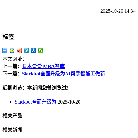
2025-10-20 14:34
标签
本文网址：
上一篇：
日本爱爱 MBA智库
下一篇：
Slackbot全面升级为AI帮手智能工做新
近期浏览：本新闻您曾浏览过！
Slackbot全面升级为
2025-10-20
相关产品
相关新闻