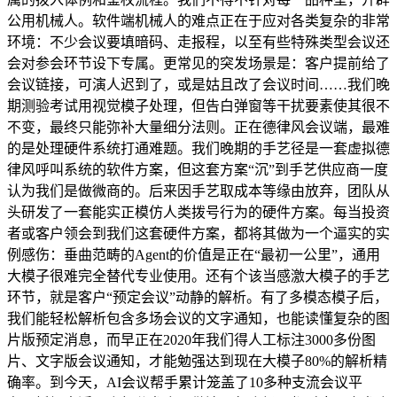
公用机械人。软件端机械人的难点正在于应对各类复杂的非常
环境：不少会议要填暗码、走报程，以至有些特殊类型会议还
会对参会环节设下专属。更常见的突发场景是：客户提前给了
会议链接，可演人迟到了，或是姑且改了会议时间……我们晚
期测验考试用视觉模子处理，但告白弹窗等干扰要素使其很不
不变，最终只能弥补大量细分法则。正在德律风会议端，最难
的是处理硬件系统打通难题。我们晚期的手艺径是一套虚拟德
律风呼叫系统的软件方案，但这套方案“沉”到手艺供应商一度
认为我们是做微商的。后来因手艺取成本等缘由放弃，团队从
头研发了一套能实正模仿人类拨号行为的硬件方案。每当投资
者或客户领会到我们这套硬件方案，都将其做为一个逼实的实
例感伤：垂曲范畴的Agent的价值是正在“最初一公里”，通用
大模子很难完全替代专业使用。还有个该当感激大模子的手艺
环节，就是客户“预定会议”动静的解析。有了多模态模子后，
我们能轻松解析包含多场会议的文字通知，也能读懂复杂的图
片版预定消息，而早正在2020年我们得人工标注3000多份图
片、文字版会议通知，才能勉强达到现在大模子80%的解析精
确率。到今天，AI会议帮手累计笼盖了10多种支流会议平