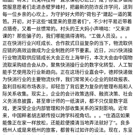
营服意愿者们走进赤壁罗峰村，把最新的防诈反诈学问，送到
每一位乡亲的心坎上，为守护好大师的“荷包子”建起一道的篱
笆。开初，对于这些“城里来的意愿者们”，不少村平易近带着
点猎奇，又着一丝惯常的。村头的王大妈小声嘀咕：“又来讲
课的？那些骗子的，我们哪能搞得清哟。”工做人员没。。。
正在快消行业兴旺成长、合作款式日益复杂的当下，物流取供
应链的高效运做成为企业制胜的环节要素。近日，2025快消操
行业物流取供应链成长大会正在上海举行，本次大会由中国物
流取采购结合会从办，聚焦快消操行业的数字化转型、人工智
能手艺使用及行业新趋向。正在这场行业嘉会中，德邦快递做
为快消行业的主要物流伙伴，我们常常关心企业的财政报表、
盈利目标和市场表示，却轻忽了背后更为复杂的管理布局和人
际关系收集。现实上，企业的会计政策选择、融资决策、社会
义务消息披露，甚至审计师的一纸演讲，都不只仅是数字逛
戏，更深受企业内部管理和外部收集关系的深刻影响。近年
来，中国粹者胡志颖传授以跨学科视角切。。。“住酒店如果
能像正在家一样放松，还能趁便摸清当地弄法就好了”。良多
梧州人或是来梧州的旅客，都曾有过如许的设法。现在，东呈