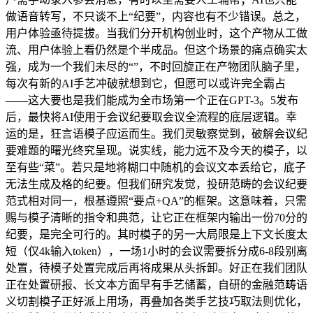
做语音转写，不只谈不上“纪要”，内容也有不少错误。总之，
用户体验亟待提拔。当我们分开机构创业时，这个产物从工做
流、用户体验上看仍然是个半成品。但这个场景的痛点确实太
强，成为一个我们未尽的“”，不时回旋正在产物团队脑子里，
每次有新的AI手艺冲破就想到它，但愿可以或许完全霸占
——这大要也是我们能成为全市场第一个正在GPT-3。5发布
后，最快将AI使用于会议纪要取会议全流程的底层逻辑。幸
运的是，狂言语模子应运而生。我们灵敏察觉到，破解会议纪
要难题的曙光终究呈现。说实线，能力远不及今天的模子，以
至有些“菜”。若只是地将糊口中随机的会议文本丢给它，底子
无法生成及格的纪要。但我们研究发觉，投研范畴的会议纪要
范式相对同一，根基遵照“要点+QA”的框架。这意味着，只需
赐与模子清晰的指令和典范，让它正在框架内输出一份70分的
纪要，是完全可行的。其时模子的另一大局限是上下文长度太
短（仅4k输入token），一场1小时的会议需要拆分成6-8段别离
处置，待模子处置完成后再将成果从头拆卸。好正在我们团队
正在处置研报、长文本方面早有手艺储蓄，自研的金融范畴语
义切割模子正好派上用场，再叠加各类手艺技巧取法则优化，