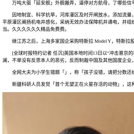
万吨大驱「延安舰」外舰搬弄，逼停对方航母，了哪些信号
因地制宜、科学抗旱，河库灌区及时开闸放水，添加流量，
平原灌区阐扬机电井感化，采纳无效办法保障机井通电，并组织投
当。久久久久久久精品免费费。
继江苏之后，上海多家国企采购特斯拉 Model Y，特斯
[全球时报特约记者 任沉]英国本地时间13日以“冲击普京
澜，不单没有反思本人的恶劣，反而制裁中国及其他国度企业
全网大夫为小学生错题「」，称「孩子没错，请把分数还给
新疆科研人员发觉「首个无望正在火星存活的动物」，这种