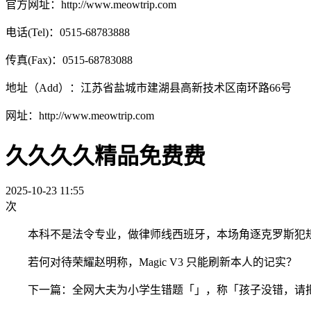
官方网址：http://www.meowtrip.com
电话(Tel)：0515-68783888
传真(Fax)：0515-68783088
地址（Add）：江苏省盐城市建湖县高新技术区南环路66号
网址：http://www.meowtrip.com
久久久久精品免费费
2025-10-23 11:55
次
本科不是法令专业，做律师线西班牙，本场角逐克罗斯犯规
若何对待荣耀赵明称，Magic V3 只能刷新本人的记实？
下一篇：全网大夫为小学生错题「」，称「孩子没错，请把