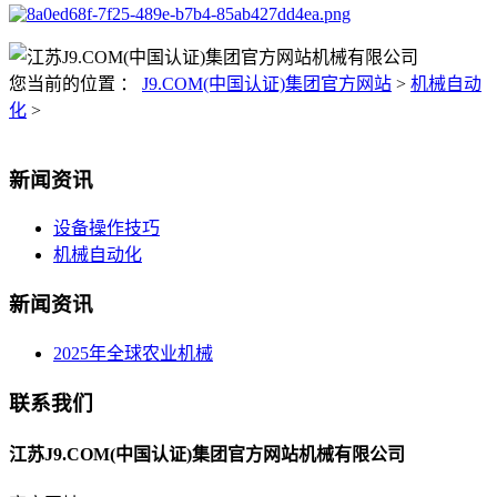
您当前的位置 ：
J9.COM(中国认证)集团官方网站
>
机械自动
化
>
新闻资讯
设备操作技巧
机械自动化
新闻资讯
2025年全球农业机械
联系我们
江苏J9.COM(中国认证)集团官方网站机械有限公司