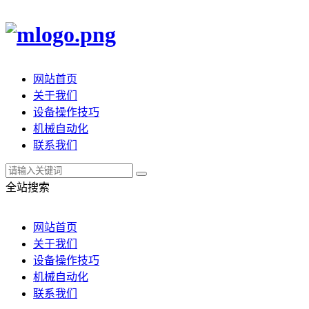
网站首页
关于我们
设备操作技巧
机械自动化
联系我们
全站搜索
网站首页
关于我们
设备操作技巧
机械自动化
联系我们