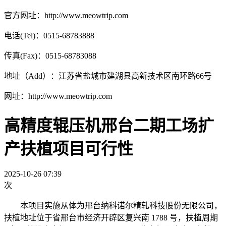
官方网址：http://www.meowtrip.com
电话(Tel)：0515-68783888
传真(Fax)：0515-68783088
地址（Add）：江苏省盐城市建湖县高新技术区南环路66号
网址：http://www.meowtrip.com
高精度辊压机邢台二期工场扩
产扶植项目可行性
2025-10-26 07:39
次
本项目实施从体为邢台纳科诺尔精轧科技股份无限公司，
扶植地址位于省邢台市经济开辟区复兴南 1788 号，扶植周期