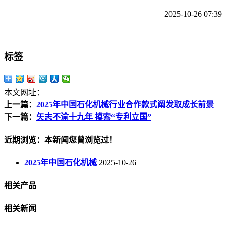
2025-10-26 07:39
标签
本文网址：
上一篇：
2025年中国石化机械行业合作款式阐发取成长前景
下一篇：
矢志不渝十九年 摸索“专利立国”
近期浏览：本新闻您曾浏览过！
2025年中国石化机械
2025-10-26
相关产品
相关新闻