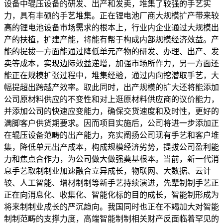
设备中辊压设备的研发、出产和发卖，堆集了较强的手艺实
力，具有丰硕的手艺堆集。正在锂电池厂商大规模扩产带来较
高的锂电池设备市场需求的根本上，行业内企业通过大规模出
产的扶植，扩建产能，将能有帮于构成内部规模经济效益。产
能的提拔一方面能通过降低单元产物的研发、办理、出产、发
卖等成本，实现边际效益递增，加强市场所作力，另一方面还
能正在规模扩张过程中，堆集经验，通过内向挖潜取手艺，大
幅提超出跨越产效率。取此同时，出产规模的扩大还将能添加
公司原材料供应的不变性和对上逛原材料供应商的议价能力，
并添加公司的快速应变能力，确保交货速度和及时性，更好的
满脚客户供货期要求。因而项目实施后，公司将进一步添加正
在辊压设备范畴的出产能力，充实阐扬公司现有手艺和客户堆
集，降低单元出产成本，构成规模经济劣势，提拔公司盈利能
力和焦点合作力，为公司做大做强奠基根本。当前，新一代消
息手艺取制制业加速融合立异成长，物联网、大数据、云计
较、人工智能、增材制制等新手艺持续演进，先辈制制手艺正
正在向消息化、收集化、智能化标的目的成长，智能制形成为
将来制制业成长的严沉趋向。我国同时也正在不竭加大对智能
制制范畴的支撑力度，高端智能制制相关财产反面临着罕见的