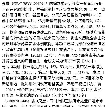
要求（GB/T 38331-2019）》的编制单元，还有一项国度尺度
正正在参取制定中，并先后承担国度级立异基金项目 2 项、省
级科研项目 2 项。截至目前，公司具有已授权的专利 107 项，
此中发现专利 14 项、适用新型专利 92 项、外不雅专利 1 项，
具有软件著做权 9 项。本项目打算总投资额为 16，165。53 万
元，投资项目录要有建建工程、设备购买及安拆、根基准备费
和铺底流动资金等项目扶植需要的投资，资金来历拟全数由公
司通过本次募集资金体例取得。本项目已取得邢台经济开辟区
行政审批局出具《企业投资项目存案消息》，存案文号为“邢
开行审投资备字【2023】12 号”；本项目已取得邢台市生态局
开辟区出具的审批看法，看法文号为“邢开环表【2023】6
号”。本项目扶植总投资 16，163。53 万元，此中第一年拟投
入 7，449。10 万元，第二年拟投入 8，714。43万元。本项目
厂址位于省邢台市经济开辟区复兴南 1788 号。本项目不涉及
新增用地，拟利用公司现有地盘实施，不动产权证书为：冀
（2018）邢台市不动产权第 0005109 号。本项目糊口污水经厂
区隔油池+化粪池处置后满脚《污水分析排放尺度》
（GB8978-1996）表 4尺度，同时满脚王快污水处置厂进水水
质要求后，排入王快污水处置厂进一步处置。本项目发生的固