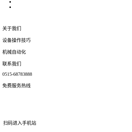
关于我们
设备操作技巧
机械自动化
联系我们
0515-68783888
免费服务热线
扫码进入手机站