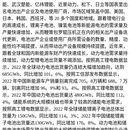
能、武汉楚能、亿纬锂能、近景动力、松下、日立等国表里出
名电池出产企业及电池使用厂商，市场区域笼盖中国、美国、
日本、韩国、西班牙、等 20 多个国度和地域。跟着锂电行业
的高速成长，锂离子电池、镍氢电池等新能源电池的需求量及
产量快速增加，从而鞭策包罗辊压机正在内的相关出产设备迭
代更新，电池出产企业或使用厂商所需设备的数量、精度、功
能性均不竭提拔，从而带动出产设备规模持续提拔。近年来，
跟着全球和国内新能源车财产的快速成长，动力电池需求量持
续增加，动力型锂电池出货量不竭添加。按照高工锂电数据显
示，2022 年全球动力电池出货量仍连结大幅增加趋向，达到
685GWh，同比增加 101。6%。按照工信部发布数据显示，
2022 年中国新能源车产销量别离完成 705。8万辆和 688。7 万
辆，别离同比增加 96。9%和 93。4%。按照高工锂电数据显
示，2022 年中国动力电池出货量达 480GWh，同比增加 112。
4%。储能系统的大规模扶植也带来了较高的储能电池需求，
按照高工锂电数据显示，2022 年全球储能锂离子电池总体出
货量为 150GWh，同比增加 114。3%；2022 年中国储能锂离
子电池出货量达130GWh，同比增加 170。8%。动力电池和储
能电池市场需乞降出货量的大规模增加使得锂电池制制企业进