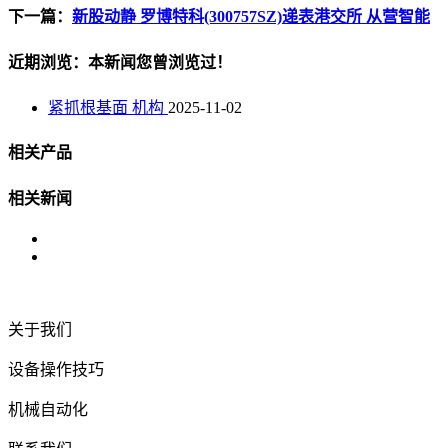
下一篇：
新股动静 罗博特科(300757SZ)递表港交所 从营智能
近期浏览：本新闻您曾浏览过！
紧抓根基面 机构
2025-11-02
相关产品
相关新闻
关于我们
设备操作技巧
机械自动化