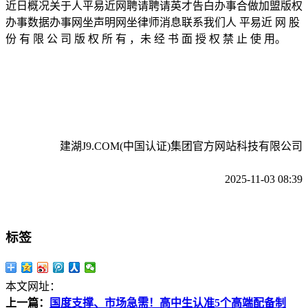
近日概况关于人平易近网聘请聘请英才告白办事合做加盟版权
办事数据办事网坐声明网坐律师消息联系我们人 平易近 网 股
份 有 限 公 司 版 权 所 有 ，未 经 书 面 授 权 禁 止 使 用。
建湖J9.COM(中国认证)集团官方网站科技有限公司
2025-11-03 08:39
标签
本文网址：
上一篇：
国度支撑、市场急需！高中生认准5个高端配备制