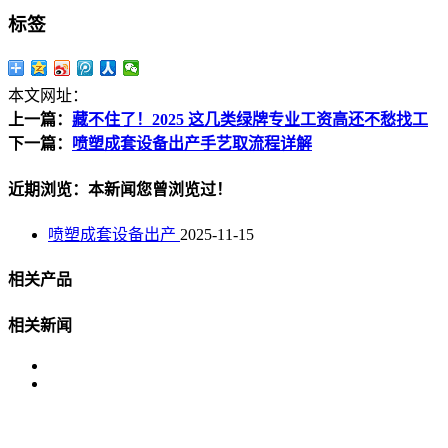
标签
本文网址：
上一篇：
藏不住了！2025 这几类绿牌专业工资高还不愁找工
下一篇：
喷塑成套设备出产手艺取流程详解
近期浏览：本新闻您曾浏览过！
喷塑成套设备出产
2025-11-15
相关产品
相关新闻