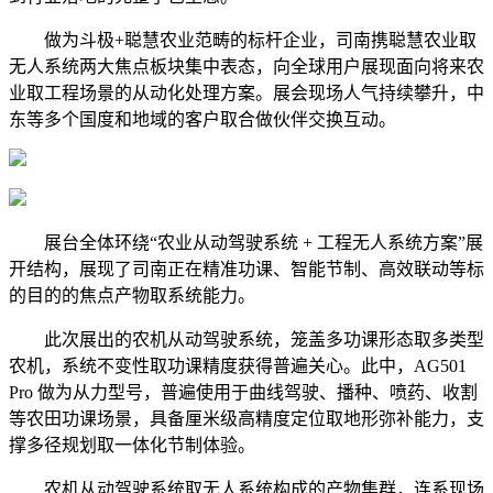
做为斗极+聪慧农业范畴的标杆企业，司南携聪慧农业取
无人系统两大焦点板块集中表态，向全球用户展现面向将来农
业取工程场景的从动化处理方案。展会现场人气持续攀升，中
东等多个国度和地域的客户取合做伙伴交换互动。
展台全体环绕“农业从动驾驶系统 + 工程无人系统方案”展
开结构，展现了司南正在精准功课、智能节制、高效联动等标
的目的的焦点产物取系统能力。
此次展出的农机从动驾驶系统，笼盖多功课形态取多类型
农机，系统不变性取功课精度获得普遍关心。此中，AG501
Pro 做为从力型号，普遍使用于曲线驾驶、播种、喷药、收割
等农田功课场景，具备厘米级高精度定位取地形弥补能力，支
撑多径规划取一体化节制体验。
农机从动驾驶系统取无人系统构成的产物集群，连系现场