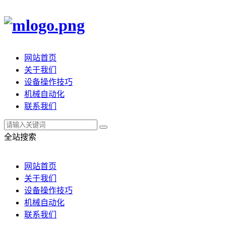
网站首页
关于我们
设备操作技巧
机械自动化
联系我们
全站搜索
网站首页
关于我们
设备操作技巧
机械自动化
联系我们