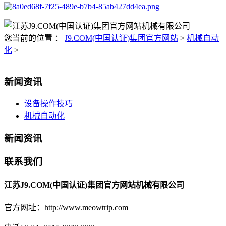
您当前的位置 ：
J9.COM(中国认证)集团官方网站
>
机械自动
化
>
新闻资讯
设备操作技巧
机械自动化
新闻资讯
联系我们
江苏J9.COM(中国认证)集团官方网站机械有限公司
官方网址：http://www.meowtrip.com