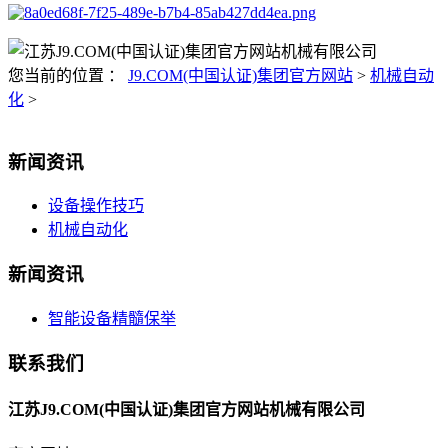
您当前的位置 ：
J9.COM(中国认证)集团官方网站
>
机械自动
化
>
新闻资讯
设备操作技巧
机械自动化
新闻资讯
智能设备精髓保举
联系我们
江苏J9.COM(中国认证)集团官方网站机械有限公司