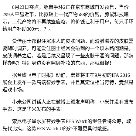
8月23日零点，豚鼠手环2正在京东商城首发预售，售价
299人平易近币，比拟较上一代产物588的价钱，豚鼠科技暗
示，二代产物将不再续签鹿晗，将价钱让利于用户，每只手环
给用户补助300元，？。
爱佳丽士都很注沉本人的皮肤问题，而滑腻滋养的皮肤需
要随时调养。可能爱佳丽士经常会碰到的一个烦末路问题是，
皮肤调养之后，若是后续又呈现了一些皮肤干涩的问题，那怎
样办呢？特别身边没有照顾补妆的东西，那就很捉！
据台媒《电子时报》动静，宏碁将正在9月初的IFA 2016
展会上发布一款高端智妙手表，并且其定位相当奇特，竟然是
逛戏市场。
小米公司讲话人正在微博上颁发声明称，小米并没有发布
手表，这是华米发布的手表！
索尼电子墨水屏智妙手表FES Watch的继任者将众筹，取
先代比拟，这款FES Watch U的外不雅更具时髦感。