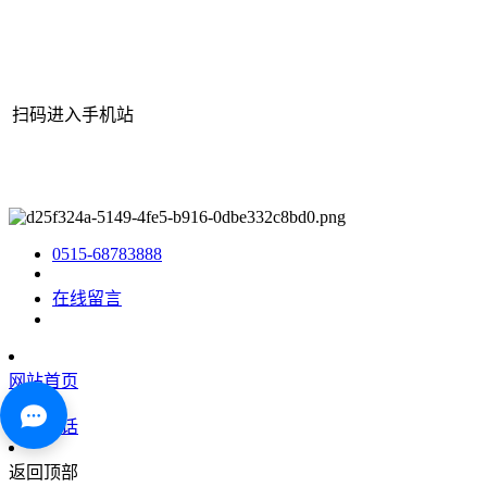
扫码进入手机站
网站地图
|
|
XML
|
© 2022 Copyright
江苏J9.COM(中国认证)集团
官方网站机械有限公司
All rights reserved.
0515-68783888
在线留言
网站首页
咨询电话
返回顶部