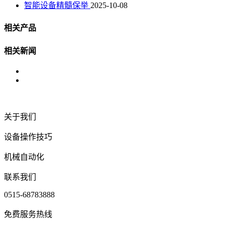
智能设备精髓保举
2025-10-08
相关产品
相关新闻
关于我们
设备操作技巧
机械自动化
联系我们
0515-68783888
免费服务热线