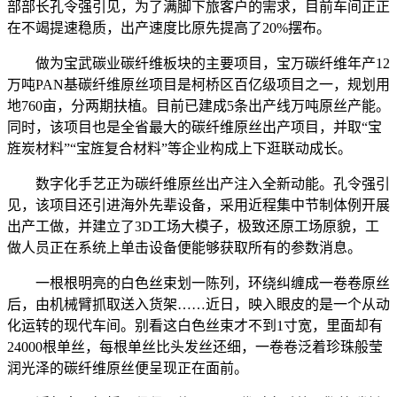
部部长孔令强引见，为了满脚下旅客户的需求，目前车间正正
在不竭提速稳质，出产速度比原先提高了20%摆布。
做为宝武碳业碳纤维板块的主要项目，宝万碳纤维年产12
万吨PAN基碳纤维原丝项目是柯桥区百亿级项目之一，规划用
地760亩，分两期扶植。目前已建成5条出产线万吨原丝产能。
同时，该项目也是全省最大的碳纤维原丝出产项目，并取“宝
旌炭材料”“宝旌复合材料”等企业构成上下逛联动成长。
数字化手艺正为碳纤维原丝出产注入全新动能。孔令强引
见，该项目还引进海外先辈设备，采用近程集中节制体例开展
出产工做，并建立了3D工场大模子，极致还原工场原貌，工
做人员正在系统上单击设备便能够获取所有的参数消息。
一根根明亮的白色丝束划一陈列，环绕纠缠成一卷卷原丝
后，由机械臂抓取送入货架……近日，映入眼皮的是一个从动
化运转的现代车间。别看这白色丝束才不到1寸宽，里面却有
24000根单丝，每根单丝比头发丝还细，一卷卷泛着珍珠般莹
润光泽的碳纤维原丝便呈现正在面前。