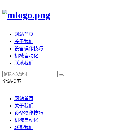
网站首页
关于我们
设备操作技巧
机械自动化
联系我们
全站搜索
网站首页
关于我们
设备操作技巧
机械自动化
联系我们