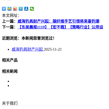
本文网址：
上一篇：
威海钓具财产兴起：碳纤维手艺引领将来垂钓潮
下一篇：
【东吴晨报1119】【宏不雅】【策略行业】公用设
近期浏览：本新闻您曾浏览过！
威海钓具财产兴起
2025-11-21
相关产品
相关新闻
关于我们