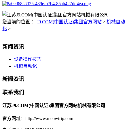
您当前的位置 ：
J9.COM(中国认证)集团官方网站
>
机械自动
化
>
新闻资讯
设备操作技巧
机械自动化
新闻资讯
联系我们
江苏J9.COM(中国认证)集团官方网站机械有限公司
官方网址：http://www.meowtrip.com