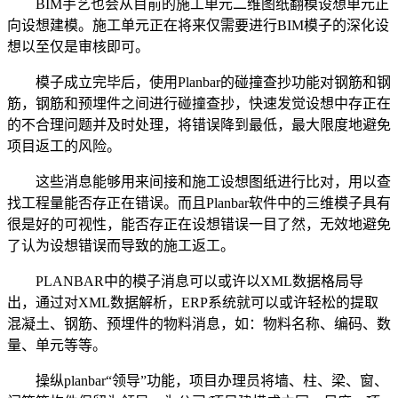
BIM手艺也会从目前的施工单元二维图纸翻模设想单元正
向设想建模。施工单元正在将来仅需要进行BIM模子的深化设
想以至仅是审核即可。
模子成立完毕后，使用Planbar的碰撞查抄功能对钢筋和钢
筋，钢筋和预埋件之间进行碰撞查抄，快速发觉设想中存正在
的不合理问题并及时处理，将错误降到最低，最大限度地避免
项目返工的风险。
这些消息能够用来间接和施工设想图纸进行比对，用以查
找工程量能否存正在错误。而且Planbar软件中的三维模子具有
很是好的可视性，能否存正在设想错误一目了然，无效地避免
了认为设想错误而导致的施工返工。
PLANBAR中的模子消息可以或许以XML数据格局导
出，通过对XML数据解析，ERP系统就可以或许轻松的提取
混凝土、钢筋、预埋件的物料消息，如：物料名称、编码、数
量、单元等等。
操纵planbar“领导”功能，项目办理员将墙、柱、梁、窗、