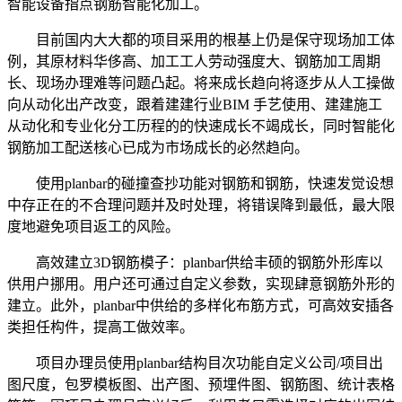
智能设备指点钢筋智能化加工。
目前国内大大都的项目采用的根基上仍是保守现场加工体
例，其原材料华侈高、加工工人劳动强度大、钢筋加工周期
长、现场办理难等问题凸起。将来成长趋向将逐步从人工操做
向从动化出产改变，跟着建建行业BIM 手艺使用、建建施工
从动化和专业化分工历程的的快速成长不竭成长，同时智能化
钢筋加工配送核心已成为市场成长的必然趋向。
使用planbar的碰撞查抄功能对钢筋和钢筋，快速发觉设想
中存正在的不合理问题并及时处理，将错误降到最低，最大限
度地避免项目返工的风险。
高效建立3D钢筋模子：planbar供给丰硕的钢筋外形库以
供用户挪用。用户还可通过自定义参数，实现肆意钢筋外形的
建立。此外，planbar中供给的多样化布筋方式，可高效安插各
类担任构件，提高工做效率。
项目办理员使用planbar结构目次功能自定义公司/项目出
图尺度，包罗模板图、出产图、预埋件图、钢筋图、统计表格