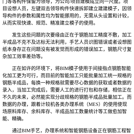
门等等构件保留为领导，为公司/项目建模成立同一尺度。项
目设想人员，左键双击领导构件快速拆卸建立建建模子，因领
导构件的参数和属性均为智能挪用的，无需从头设置和计较，
从而实现快速、规范、精准建立模子的使用。
发生这些问题的次要缘由正在于钢筋加工精度不敷，加工
半成品不克不及达标无法利用，手艺人员识图错误或者设想图
纸本身存正在问题没有被发觉而形成的错误加工，钢筋尺寸复
杂加工效率差劲等。
正在如许的环境下，将BIM模子使用于间接指点钢筋智能
化加工更为可行，而目前的智能加工只能批量加工统一规格的
钢筋半成品，每换一种规格就需要尽心数据的获取或者数据的
录入，当加工完成后，需要人工的进行打包和存储，相信正在
不久的未来，必然能实现分歧规格的钢筋半成品批量加工。而
数据的办理，跟着计较机各类办理系统（MES）的使用使现
场原料库存、余料库存、半成品加工数量统计等工做愈加智
能、精确。
通过BIM手艺，办理系统和智能钢筋设备正在钢筋工程智