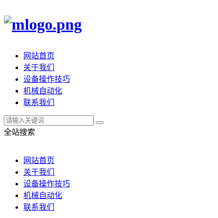
网站首页
关于我们
设备操作技巧
机械自动化
联系我们
全站搜索
网站首页
关于我们
设备操作技巧
机械自动化
联系我们