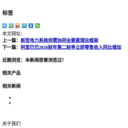
标签
本文网址：
上一篇：
新型电力系统供需协同全要素理论框架
下一篇：
阿里巴巴2026财年第二财季立即零售收入同比增加
近期浏览：本新闻您曾浏览过！
相关产品
相关新闻
关于我们