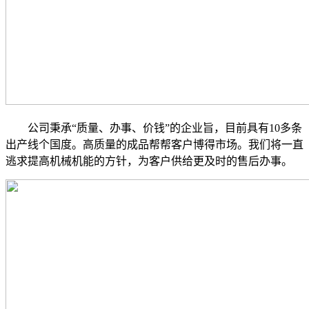
公司秉承“质量、办事、价钱”的企业旨，目前具有10多条
出产线个国度。高质量的成品帮帮客户博得市场。我们将一直
逃求提高机械机能的方针，为客户供给更及时的售后办事。