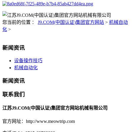
您当前的位置 ：
J9.COM(中国认证)集团官方网站
>
机械自动
化
>
新闻资讯
设备操作技巧
机械自动化
新闻资讯
联系我们
江苏J9.COM(中国认证)集团官方网站机械有限公司
官方网址：http://www.meowtrip.com