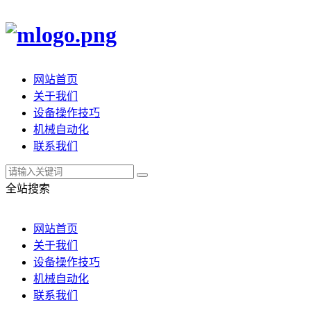
网站首页
关于我们
设备操作技巧
机械自动化
联系我们
全站搜索
网站首页
关于我们
设备操作技巧
机械自动化
联系我们