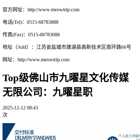
官方网址：http://www.meowtrip.com
电话(Tel)：0515-68783888
传真(Fax)：0515-68783088
地址（Add）：江苏省盐城市建湖县高新技术区南环路66号
网址：http://www.meowtrip.com
Top级佛山市九曜星文化传媒
无限公司：九曜星职
2025-12-12 08:43
次