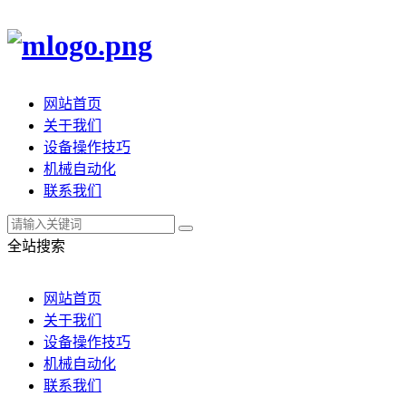
网站首页
关于我们
设备操作技巧
机械自动化
联系我们
全站搜索
网站首页
关于我们
设备操作技巧
机械自动化
联系我们