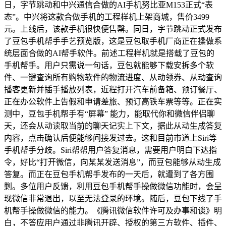
日，字节跳动和中兴通信合做的AI手机努比亚M153正式“表
态”。中兴将这款合做手机的工程样机上架商城，售价3499
元。上线后，该款手机很快便售罄。同日，字节跳动正式发布
了豆包手机帮手手艺预览版，这是豆包取手机厂商正在操做系
统层面合做的AI帮手软件。前述工程样机就是搭载了豆包的
手机帮手。用户只需说一句话，豆包就能够下载安拆多个软
件、一键查询所有购物软件的物流进度、从动领券、从动查询
播客更新并插手播放列表，近程打开汽车前备箱、预订餐厅、
正在办公软件上告假和申请差旅、预订高铁车票等等。正在实
测中，豆包手机帮手有“屏幕” 能力，能取代你和微信伴侣聊
天，还会从动读取当前的聊天记实上下文，据此从动生成答复
内容，点击确认后便能够间接发过去。这和目前市道上Siri等
手机帮手分歧。Siri帮帮用户答复消息，需要用户明白下达指
令，好比“打开微信，向某某发送消息”，而豆包能够从动生成
答复。而正在豆包手机帮手发布的一天后，就遭到了各方围
剿。多位用户反馈，利用豆包手机帮手操做微信功能时，会呈
现微信非常退出，以至无法登录的环境。随后，豆包下线了手
机帮手操做微信的能力。《腾讯微信软件许可及办事和谈》明
白，不答应用户通过非腾讯开辟、授权的第三方软件、插件、