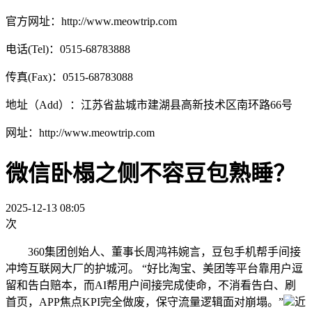
官方网址：http://www.meowtrip.com
电话(Tel)：0515-68783888
传真(Fax)：0515-68783088
地址（Add）：江苏省盐城市建湖县高新技术区南环路66号
网址：http://www.meowtrip.com
微信卧榻之侧不容豆包熟睡？
2025-12-13 08:05
次
360集团创始人、董事长周鸿祎婉言，豆包手机帮手间接
冲垮互联网大厂的护城河。 “好比淘宝、美团等平台靠用户逗
留和告白赔本，而AI帮用户间接完成使命，不消看告白、刷
首页，APP焦点KPI完全做废，保守流量逻辑面对崩塌。”
近