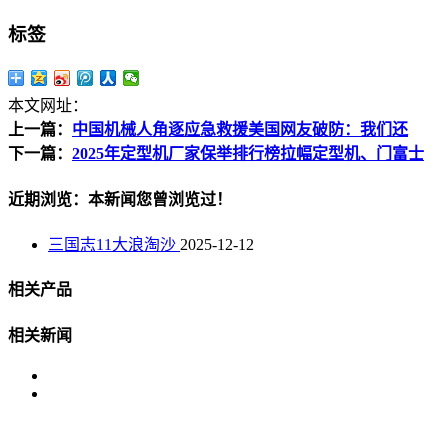
标签
本文网址：
上一篇：
中国机械人角逐应急救援美国网友破防：我们还
下一篇：
2025年定型机厂家保举排行榜拉幅定型机、门富士
近期浏览：本新闻您曾浏览过！
三国志11大浪淘沙
2025-12-12
相关产品
相关新闻