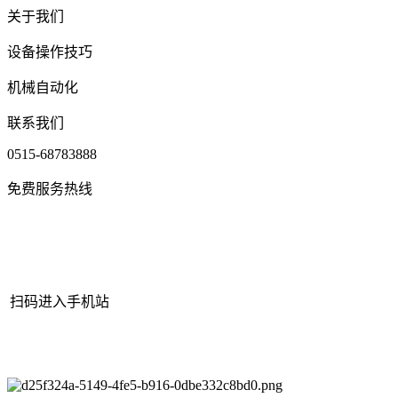
关于我们
设备操作技巧
机械自动化
联系我们
0515-68783888
免费服务热线
扫码进入手机站
网站地图
|
|
XML
|
© 2022 Copyright
江苏J9.COM(中国认证)集团
官方网站机械有限公司
All rights reserved.